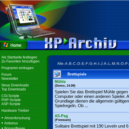
Als Startseite festlegen
Zu Favoriten hinzufügen
Alle
A
B
C
D
E
F
G
H
I
J
K
L
M
N
O
P
|
|
|
|
|
|
|
|
|
|
|
|
|
|
|
|
Programm eintragen
Brettspiele
Forum
Newsletter
Mühle
Neue Downloads
(Demo, 14.99)
Top Downloads
Spielen Sie das Brettspiel Mühle gegen 
CGI Scripte
Computer oder einen anderen Spieler. A
PHP-Scripte
Grundlage dienen die allgemein gültigen
ASP-Scripte
Spielregeln. Ob ...
Hardware Treiber
AS-Peg
•
Ahnenforschung
(Freeware)
•
Antivirus
Solitaire Brettspiel mit 190 Leveln und 6
•
Bürosoftware