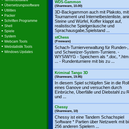
Terminsoftware
WDS-Gammon
•
Übersetzungssoftware
(Shareware, 10.00)
•
Utilities
3D-Backgammon auch mit Plakoto, mit
•
Packer
Tournament und Internetbestenliste, ani
•
Schriften Programme
Steine und Würfel, Koffer klappt auf,
•
realistische Spielgeräusche und
Shell
•
Sprachausgabe,Spielstand ...
Spiele
•
System
stChess
•
Webcam Tools
(Freeware)
•
Webstatistik Tools
Schach-Turnierverwaltung für Runden-
•
Windows Updates
und Schweizer-System-Turniere. -
WYSIWYG - Speichern als *.doc, *.html, 
... - Rundenturniere mit bis zu ...
Kriminal Tango 3D
(Shareware, 19.95)
In diesem Spiel schlüpfen Sie in die Rol
eines Ganove und versuchen durch
Einbrüche, Überfälle und Diebstahl zu
und ...
Chessy
(Shareware, 10)
Chessy ist eine Tandem Schachspiel
Software * Partien über Netzwerk mit b
256 anderen Spielern ...