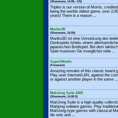
(Shareware, 14.95,- US)
Triples is our version of Morris, credite
being the worlds oldest game, over 2,0
years! There is a reason ...
Mariko3D
(Shareware, 16.50)
Mariko3D ist eine Umsetzung des belie
Denkspiels Ishido, einem altertuemlich
japanischen Brettspiel. Bei dem taktisc
Spiel muessen Sie moeglichst viele ...
SuperOthello
(Freeware)
Amazing remake of this classic board 
Play over Internet/LAN, against the co
or against another player in the same ...
MahJong Suite 2005
(Shareware, 14.95 $)
MahJong Suite is a high-quality collecti
Mahjong solitaire games. Play traditiona
MahJong-type games with classical M
tile sets and ...