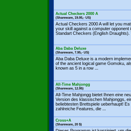
Actual Checkers 2000 A
(Shareware, 19.95,- US)
Actual Checkers 2000 A will let you ma
your skill against a computer opponent 
Standart Checkers (English Draughts). 
Aba Daba Deluxe
(Shareware, 7.95,- US)
Aba Daba Deluxe is a modern implemen
of the ancient logical game Gomoku, al
known as 5 in a row ...
All-Time Mahjongg
(Shareware, 12.95)
All-Time Mahjongg bietet Ihnen eine ne
Version des klassischen Mahjonggs, ei
beliebtesten Brettspiele ueberhaupt! Es l
zahlreiche Features, die ...
Cross+A
(Shareware, 20 $)
Dieses Programm ist konzipiert, um die