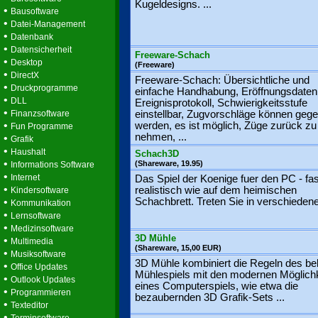
Kugeldesigns. ...
•
Bausoftware
•
Datei-Management
•
Datenbank
•
Datensicherheit
Freeware-Schach
•
Desktop
(Freeware)
•
DirectX
Freeware-Schach: Übersichtliche und
•
Druckprogramme
einfache Handhabung, Eröffnungsdaten
•
DLL
Ereignisprotokoll, Schwierigkeitsstufe
•
Finanzsoftware
einstellbar, Zugvorschläge können geg
•
werden, es ist möglich, Züge zurück zu
Fun Programme
nehmen, ...
•
Grafik
•
Haushalt
Schach3D
•
(Shareware, 19.95)
Informations Software
•
Internet
Das Spiel der Koenige fuer den PC - fas
•
realistisch wie auf dem heimischen
Kindersoftware
•
Schachbrett. Treten Sie in verschiedene
Kommunikation
•
Lernsoftware
•
Medizinsoftware
3D Mühle
•
Multimedia
(Shareware, 15,00 EUR)
•
Musiksoftware
3D Mühle kombiniert die Regeln des bel
•
Office Updates
Mühlespiels mit den modernen Möglich
•
Outlook Updates
eines Computerspiels, wie etwa die
•
Programmieren
bezaubernden 3D Grafik-Sets ...
•
Texteditor
•