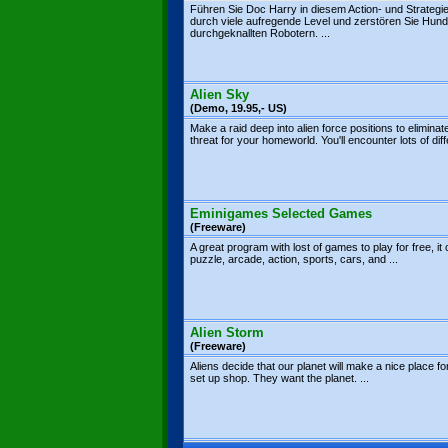
Führen Sie Doc Harry in diesem Action- und Strategie
durch viele aufregende Level und zerstören Sie Hund
durchgeknallten Robotern. ...
Alien Sky
(Demo, 19.95,- US)
Make a raid deep into alien force positions to eliminat
threat for your homeworld. You'll encounter lots of diffe
Eminigames Selected Games
(Freeware)
A great program with lost of games to play for free, it 
puzzle, arcade, action, sports, cars, and ...
Alien Storm
(Freeware)
Aliens decide that our planet will make a nice place fo
set up shop. They want the planet. ...