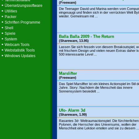
Terminsoftware
(Freeware)
•
Übersetzungssoftware
Die Teenager David und Marina werden vom Compute
•
Utilities
eingesaugt und finden sich in der verrückten Welt Byt
•
wieder. Gemeinsam mit ...
Packer
•
Schriften Programme
•
Shell
•
Spiele
Balla Balla 2009 - The Return
•
System
(Shareware, 13.95)
•
Webcam Tools
Lassen Sie sich fesseln von diesem Breakoutspiel, 
•
Webstatistik Tools
mit frischem Design und vielen neuen Extras daher 
500 interessante Level ...
•
Windows Updates
Marslifter
(Freeware)
Das Spiel Marslifter ist ein kleines Actionspiel im Stil 
Jahre. Story: Nachdem die Menscheit das innere
Sonnensystem besiedelt ...
Ufo- Alarm 3d
(Shareware, 1.99)
Rasantes 3d- Weltraumactionspiel: Die fürchterlichen
Pylonen, die Herrscher des Universums, wollen der
Menschheit eine Lektion erteilen und sie zu diesem ...