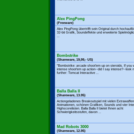
Alex PingPong
(Freeware)
Alex PingPong übertrifft sein Original durch hochaufl
32-bit Grafik, Soundeffekte und erweiterte Spielmögli
...
Bombstrike
(Shareware, 19,99,- US)
"Bombstrike: arcade shoot'em up on steroids. If you 
intense shoot'em up action--did I say intense?--look 
further: Tomcat Interactive ...
Balla Balla II
(Shareware, 13.95)
Actiongeladenes Breakoutspiel mit vielen Extrawaffen
Animationen, schönen Grafiken, Sounds und vier Inte
Highscorelisten. Balla Balla II bietet Ihnen acht
Schwierigkeitsstufen, davon ...
Mad Robots 3000
(Shareware, 12.95)