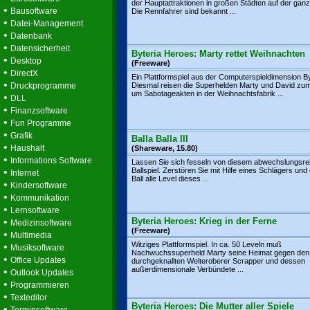
der Hauptattraktionen in großen Städten auf der ganz
•
Bausoftware
Die Rennfahrer sind bekannt ...
•
Datei-Management
•
Datenbank
•
Datensicherheit
Byteria Heroes: Marty rettet Weihnachten
•
Desktop
(Freeware)
•
DirectX
Ein Plattformspiel aus der Computerspieldimension By
•
Druckprogramme
Diesmal reisen die Superhelden Marty und David zum
um Sabotageakten in der Weihnachtsfabrik ...
•
DLL
•
Finanzsoftware
•
Fun Programme
•
Grafik
Balla Balla III
•
Haushalt
(Shareware, 15.80)
•
Informations Software
Lassen Sie sich fesseln von diesem abwechslungsre
•
Ballspiel. Zerstören Sie mit Hilfe eines Schlägers und
Internet
Ball alle Level dieses ...
•
Kindersoftware
•
Kommunikation
•
Lernsoftware
•
Byteria Heroes: Krieg in der Ferne
Medizinsoftware
(Freeware)
•
Multimedia
Witziges Plattformspiel. In ca. 50 Leveln muß
•
Musiksoftware
Nachwuchssuperheld Marty seine Heimat gegen den
•
Office Updates
durchgeknallten Welteroberer Scrapper und dessen
außerdimensionale Verbündete ...
•
Outlook Updates
•
Programmieren
•
Texteditor
Byteria Heroes: Die Mutter aller Spiele
•