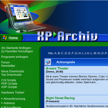
Als Startseite festlegen
Zu Favoriten hinzufügen
Alle
A
B
C
D
E
F
G
H
I
J
K
L
M
N
O
P
|
|
|
|
|
|
|
|
|
|
|
|
|
|
|
|
Programm eintragen
Actionspiele
Forum
Newsletter
jk-ware Theater
Neue Downloads
(Demo, 29.90)
Top Downloads
Mit jk-ware Theater können Blocker Ebenen, Color L
Sound und Perpetuum mobile mehrfach aufgerufen 
CGI Scripte
und gleichzeitig ablaufen. Jedes Spiel kann ...
PHP-Scripte
ASP-Scripte
Hardware Treiber
Night Street Racing
•
Ahnenforschung
(Freeware)
•
Antivirus
Straßenrennspiel in 3D. Nächtliche Straßenrennen si
•
Bürosoftware