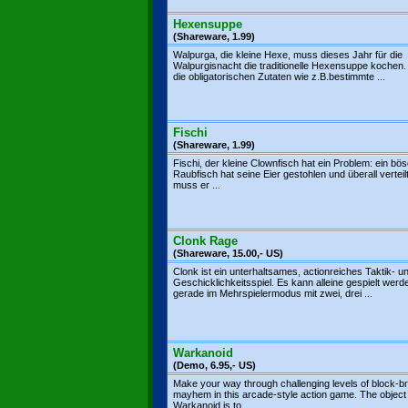
Hexensuppe
(Shareware, 1.99)
Walpurga, die kleine Hexe, muss dieses Jahr für die
Walpurgisnacht die traditionelle Hexensuppe kochen
die obligatorischen Zutaten wie z.B.bestimmte ...
Fischi
(Shareware, 1.99)
Fischi, der kleine Clownfisch hat ein Problem: ein bös
Raubfisch hat seine Eier gestohlen und überall verteil
muss er ...
Clonk Rage
(Shareware, 15.00,- US)
Clonk ist ein unterhaltsames, actionreiches Taktik- u
Geschicklichkeitsspiel. Es kann alleine gespielt werd
gerade im Mehrspielermodus mit zwei, drei ...
Warkanoid
(Demo, 6.95,- US)
Make your way through challenging levels of block-b
mayhem in this arcade-style action game. The object
Warkanoid is to ...