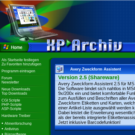
Als Startseite festlegen
Zu Favoriten hinzufügen
Avery Zweckform Assistent
Programm eintragen
Version 2.5 (Shareware)
Forum
Newsletter
Avery Zweckform Assistent 2.5 für MS 
Die Software bindet sich nahtlos in MS
Neue Downloads
9x/200x ein und bietet komfortable Fun
Top Downloads
zum Ausfüllen und Beschriften aller Av
CGI Scripte
Zweckform Etiketten und Karten, welch
PHP-Scripte
einer Artikel-Liste ausgewählt werden 
ASP-Scripte
Dabei leistet die Erweiterung wesentli
Hardware Treiber
als der bereits integrierte Etikettenassis
Jetzt inklusive Barcodefunktion!
•
Ahnenforschung
•
Antivirus
•
Bürosoftware