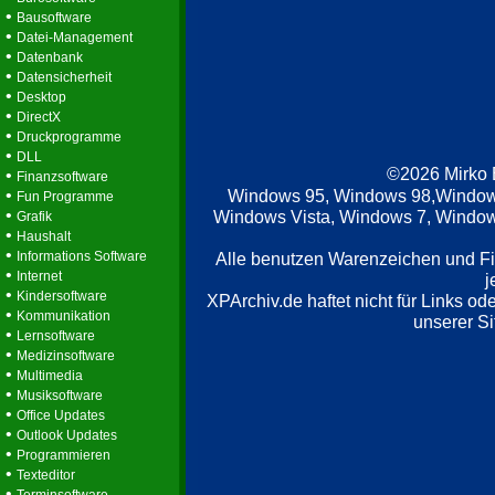
•
Bausoftware
•
Datei-Management
•
Datenbank
•
Datensicherheit
•
Desktop
•
DirectX
•
Druckprogramme
•
DLL
©2026 Mirko
•
Finanzsoftware
•
Windows 95, Windows 98,Window
Fun Programme
•
Windows Vista, Windows 7, Windows
Grafik
•
Haushalt
•
Informations Software
Alle benutzen Warenzeichen und F
•
Internet
j
•
Kindersoftware
XPArchiv.de haftet nicht für Links o
•
Kommunikation
unserer Si
•
Lernsoftware
•
Medizinsoftware
•
Multimedia
•
Musiksoftware
•
Office Updates
•
Outlook Updates
•
Programmieren
•
Texteditor
•