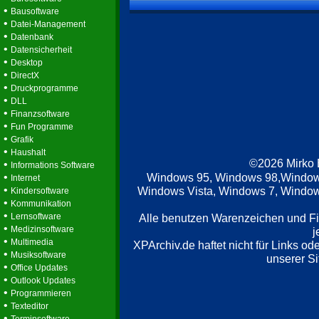
•
Bausoftware
•
Datei-Management
•
Datenbank
•
Datensicherheit
•
Desktop
•
DirectX
•
Druckprogramme
•
DLL
•
Finanzsoftware
•
Fun Programme
•
Grafik
•
Haushalt
©2026 Mirko
•
Informations Software
•
Windows 95, Windows 98,Window
Internet
•
Windows Vista, Windows 7, Windows
Kindersoftware
•
Kommunikation
•
Lernsoftware
Alle benutzen Warenzeichen und F
•
Medizinsoftware
j
•
Multimedia
XPArchiv.de haftet nicht für Links o
•
Musiksoftware
unserer Si
•
Office Updates
•
Outlook Updates
•
Programmieren
•
Texteditor
•