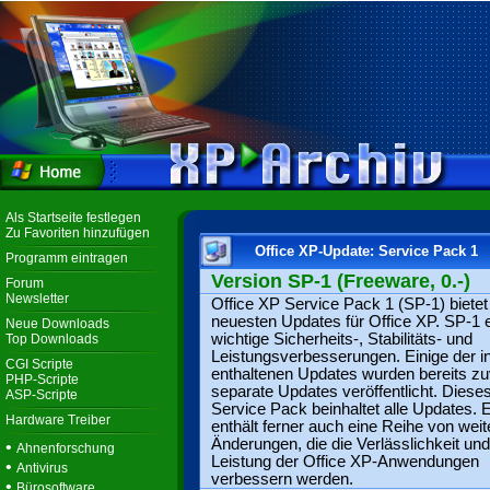
Als Startseite festlegen
Zu Favoriten hinzufügen
Office XP-Update: Service Pack 1
Programm eintragen
Version SP-1 (Freeware, 0.-)
Forum
Newsletter
Office XP Service Pack 1 (SP-1) bietet
neuesten Updates für Office XP. SP-1 e
Neue Downloads
wichtige Sicherheits-, Stabilitäts- und
Top Downloads
Leistungsverbesserungen. Einige der i
CGI Scripte
enthaltenen Updates wurden bereits zu
PHP-Scripte
separate Updates veröffentlicht. Diese
ASP-Scripte
Service Pack beinhaltet alle Updates. 
Hardware Treiber
enthält ferner auch eine Reihe von weit
Änderungen, die die Verlässlichkeit und
•
Ahnenforschung
Leistung der Office XP-Anwendungen
•
Antivirus
verbessern werden.
•
Bürosoftware