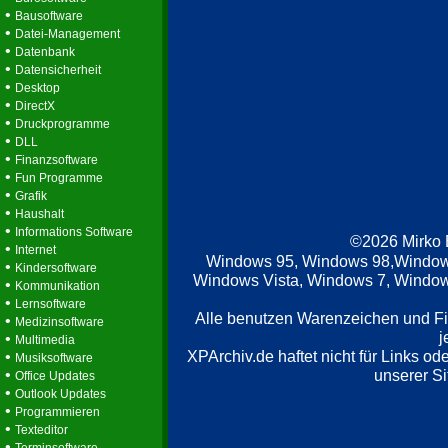
•
Bausoftware
•
Datei-Management
•
Datenbank
•
Datensicherheit
•
Desktop
•
DirectX
•
Druckprogramme
•
DLL
•
Finanzsoftware
•
Fun Programme
•
Grafik
•
Haushalt
•
Informations Software
©2026 Mirko
•
Internet
Windows 95, Windows 98,Window
•
Kindersoftware
Windows Vista, Windows 7, Windows
•
Kommunikation
•
Lernsoftware
Alle benutzen Warenzeichen und F
•
Medizinsoftware
j
•
Multimedia
XPArchiv.de haftet nicht für Links o
•
Musiksoftware
•
unserer Si
Office Updates
•
Outlook Updates
•
Programmieren
•
Texteditor
•