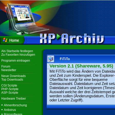
Als Startseite festlegen
Zu Favoriten hinzufügen
FiTiTo
Programm eintragen
Version 2.1 (Shareware, 5.95)
Forum
Newsletter
Mit FiTiTo wird das Ändern von Dateid
und Zeit zum Kinderspiel. Die Explorer-
Neue Downloads
Oberfläche sorgt für eine bequeme
Top Downloads
Dateiauswahl. Dateidatum und Zeit set
CGI Scripte
Dateidatum und Zeit korrigieren (Timesh
PHP-Scripte
Auswahl welche der drei Zeitstempel g
ASP-Scripte
werden sollen (Änderungsdatum, Erste
Hardware Treiber
oder Letzter Zugriff).
•
Ahnenforschung
•
Antivirus
•
Bürosoftware