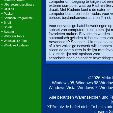
Terminsoftware
computer om toegang te krijgen tot een
•
Übersetzungssoftware
externe computer waarop Radmin Ser
•
Utilities
draait. Met Radmin kunt u de externe
•
computer besturen in de modus voor vo
Packer
•
beheer, bestandsoverdracht en Telnet.
Schriften Programme
•
Shell
Voor eenvoudige batchbewerkingen op
•
Spiele
subset van computers kunt u een lijst 
•
System
favorieten maken. Favorieten worden
•
Webcam Tools
automatisch geladen bij het starten van
•
Webstatistik Tools
Advanced IP Scanner. U kunt dan aan
•
Windows Updates
of u het volledige netwerk wilt scannen 
alleen de computers in de lijst met favo
U kunt de lijst ook opslaan voor
scandoeleinden en andere bewerkingen
©2026 Mirko
Windows 95, Windows 98,Window
Windows Vista, Windows 7, Windows
Alle benutzen Warenzeichen und F
j
XPArchiv.de haftet nicht für Links o
unserer Si