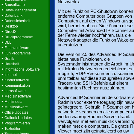
Netzwerks.
•
Bausoftware
•
Datei-Management
Mit der Funktion PC-Shutdown können
•
Datenbank
entfernte Computer oder Gruppen von
•
Computern, auf denen Windows ausgef
Datensicherheit
•
wird, herunterfahren. Sie können diese
Desktop
Computer mit Advanced IP Scanner a
•
DirectX
der Ferne wieder hochfahren, falls die
•
Druckprogramme
Netzwerkadapter die Funktion Wake-o
•
DLL
unterstützen.
•
Finanzsoftware
•
Fun Programme
Die Version 2.5 des Advanced IP Scan
•
Grafik
bietet neue Funktionen, die
•
Systemadministratoren die Arbeit im 
Haushalt
•
mit lokalen Netzwerken erleichtern: es i
Informations Software
möglich, RDP-Ressourcen zu scannen
•
Internet
unmittelbar auf diese zuzugreifen sowie
•
Kindersoftware
Tracert- und SSH-Befehle auf einem
•
Kommunikation
bestimmten Rechner auszuführen.
•
Lernsoftware
•
Medizinsoftware
Advanced IP Scanner en de software 
•
Multimedia
Radmin voor externe toegang zijn nau
•
geïntegreerd. Gebruik IP Scanner om h
Musiksoftware
•
netwerk te scannen en alle computers 
Office Updates
vinden waarop Radmin Server draait.
•
Outlook Updates
Vervolgens met één muisklik verbindin
•
Programmieren
maken met die computers. De gratis 
•
Texteditor
Viewer moet zijn geïnstalleerd op uw
•