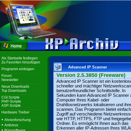
Als Startseite festlegen
Zu Favoriten hinzufügen
Advanced IP Scanner
Programm eintragen
Version 2.5.3850 (Freeware)
Forum
Newsletter
Advanced IP Scanner ist ein kostenlose
schneller und mächtiger Netzwerkscan
Neue Downloads
benutzerfreundlicher Schnittstelle. In
Top Downloads
Sekunden kann Advanced IP Scanner a
CGI Scripte
Computer Ihres Kabel- oder
PHP-Scripte
Drahtlosnetzwerks lokalisieren und ihr
ASP-Scripte
scannen. Das Programm bietet einfac
Hardware Treiber
Zugriff auf verschiedene Netzwerkres
wie HTTP, HTTPS, FTP und freigegeb
•
Ahnenforschung
Ordner. Es ermöglicht Ihnen auch das
•
Antivirus
Erkennen aller IP-Adressen Ihres WLA
•
Bürosoftware