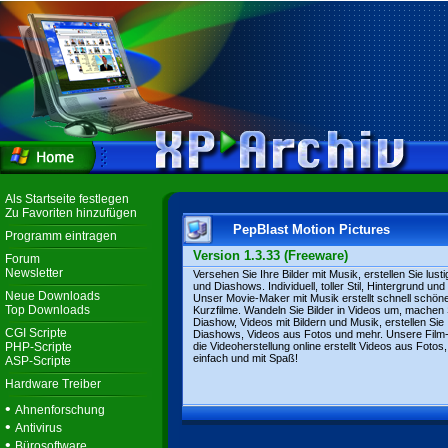
Als Startseite festlegen
Zu Favoriten hinzufügen
PepBlast Motion Pictures
Programm eintragen
Version 1.3.33 (Freeware)
Forum
Newsletter
Versehen Sie Ihre Bilder mit Musik, erstellen Sie lust
und Diashows. Individuell, toller Stil, Hintergrund un
Neue Downloads
Unser Movie-Maker mit Musik erstellt schnell schön
Top Downloads
Kurzfilme. Wandeln Sie Bilder in Videos um, machen 
Diashow, Videos mit Bildern und Musik, erstellen Sie
CGI Scripte
Diashows, Videos aus Fotos und mehr. Unsere Film
PHP-Scripte
die Videoherstellung online erstellt Videos aus Fotos,
einfach und mit Spaß!
ASP-Scripte
Hardware Treiber
•
Ahnenforschung
•
Antivirus
•
Bürosoftware