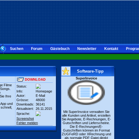
Suchen
Forum
Gästebuch
Newsletter
Kontakt
Progra
Software-Tipp
SuperInvoice
DOWNLOAD
ige Filme
Status:
d Songs.
Info:
Homepage
e
Autor:
E-Mail
Sie Ihre
Grösse:
48000
-App und
Downloads:
36141
 schnell,
Aktualisiert:
26.11.2015
Mit SuperInvoice verwalten Sie
Sprache:
alle Kunden und Artikel, erstellen
Screenshot
Sie Angebote, E-Rechnungen, E-
Fehler melden
Gutschriften und Lieferscheine.
Die E-Rechnungen/E-
Gutschriften können im Format
ZUGFeRD oder XRechnung und
als normale PDF-Datei direkt