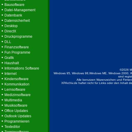
•
Bausoftware
•
Datei-Management
•
Datenbank
•
Datensicherheit
•
Desktop
•
DirectX
•
Druckprogramme
•
DLL
•
Finanzsoftware
•
Fun Programme
•
Grafik
•
Haushalt
•
Informations Software
©2026 M
•
Internet
Windows 95, Windows 98,Windows ME, Windows 2000, W
sind regis
•
Kindersoftware
Alle benutzen Warenzeichen und Firmenb
•
XPArchiv.de haftet nicht für Links oder den Inhalt 
Kommunikation
•
Lernsoftware
•
Medizinsoftware
•
Multimedia
•
Musiksoftware
•
Office Updates
•
Outlook Updates
•
Programmieren
•
Texteditor
•