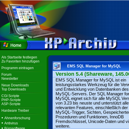
Als Startseite festlegen
Zu Favoriten hinzufügen
EMS SQL Manager for MySQL
Programm eintragen
Version 5.4 (Shareware, 145.0
Forum
Newsletter
EMS SQL Manager for MySQL ist ein
leistungsstarkes Werkzeug für die Ver
Neue Downloads
und Entwicklung von Datenbanken des
Top Downloads
MySQL-Servers. Der SQL Manager fo
CGI Scripte
MySQL eignet sich für alle MySQL Ver
PHP-Scripte
von 3.23 bis neuste und unterstützt alle
ASP-Scripte
relevanten Features, einschließlich der
Hardware Treiber
MySQL-Trigger, Sichten, Gespeicherte
Prozeduren und Funktionen, InnoDB
•
Ahnenforschung
Fremdschlüssel, Unicode-Daten und vi
•
Antivirus
weitere.
•
Bürosoftware