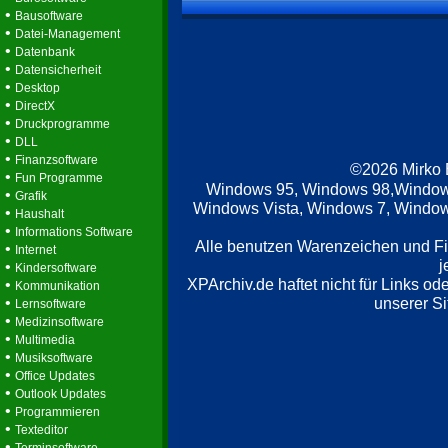
•
Bausoftware
•
Datei-Management
•
Datenbank
•
Datensicherheit
•
Desktop
•
DirectX
•
Druckprogramme
•
DLL
•
Finanzsoftware
©2026 Mirko
•
Fun Programme
Windows 95, Windows 98,Window
•
Grafik
Windows Vista, Windows 7, Windows
•
Haushalt
•
Informations Software
Alle benutzen Warenzeichen und F
•
Internet
j
•
Kindersoftware
XPArchiv.de haftet nicht für Links o
•
Kommunikation
•
unserer Si
Lernsoftware
•
Medizinsoftware
•
Multimedia
•
Musiksoftware
•
Office Updates
•
Outlook Updates
•
Programmieren
•
Texteditor
•