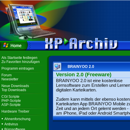
Als Startseite festlegen
Zu Favoriten hinzufügen
BRAINYOO 2.0
Programm eintragen
Version 2.0 (Freeware)
Forum
Newsletter
BRAINYOO 2.0 ist eine kostenlose
Lernsoftware zum Erstellen und Lerne
Neue Downloads
digitalen Karteikarten.
Top Downloads
CGI Scripte
Zudem kann mittels der ebenso kosten
PHP-Scripte
Karteikarten App BRAINYOO Mobile zu
ASP-Scripte
Zeit und an jedem Ort gelernt werden -
Hardware Treiber
am iPhone, iPad oder Android Smartph
•
Ahnenforschung
•
Antivirus
•
Bürosoftware