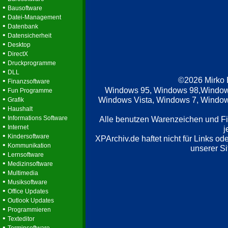
•
Bausoftware
•
Datei-Management
•
Datenbank
•
Datensicherheit
•
Desktop
•
DirectX
•
Druckprogramme
•
DLL
©2026 Mirko
•
Finanzsoftware
•
Windows 95, Windows 98,Window
Fun Programme
•
Windows Vista, Windows 7, Windows
Grafik
•
Haushalt
•
Informations Software
Alle benutzen Warenzeichen und F
•
Internet
j
•
Kindersoftware
XPArchiv.de haftet nicht für Links o
•
Kommunikation
unserer Si
•
Lernsoftware
•
Medizinsoftware
•
Multimedia
•
Musiksoftware
•
Office Updates
•
Outlook Updates
•
Programmieren
•
Texteditor
•