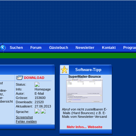
Suchen
Forum
Gästebuch
Newsletter
Kontakt
Progra
Software-Tipp
SuperMailer-Bounce
DOWNLOAD
nf
Status:
Info:
Homepage
line-
Autor:
E-Mail
tz,
ge-
Grösse:
153600
übersicht
Downloads:
21520
Aktualisiert:
27.06.2013
Abruf von nicht zustellbaren E-
Sprache:
Mails (Hard Bounces) z.B. E-
Mails vom Newsletter-Versand
Screenshot
Fehler melden
Mehr Infos...
Webseite