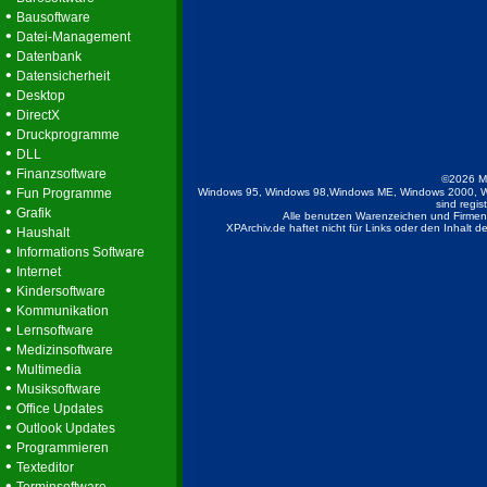
•
Bausoftware
•
Datei-Management
•
Datenbank
•
Datensicherheit
•
Desktop
•
DirectX
•
Druckprogramme
•
DLL
•
Finanzsoftware
©2026 M
•
Fun Programme
Windows 95, Windows 98,Windows ME, Windows 2000, W
sind regis
•
Grafik
Alle benutzen Warenzeichen und Firmenb
•
XPArchiv.de haftet nicht für Links oder den Inhalt 
Haushalt
•
Informations Software
•
Internet
•
Kindersoftware
•
Kommunikation
•
Lernsoftware
•
Medizinsoftware
•
Multimedia
•
Musiksoftware
•
Office Updates
•
Outlook Updates
•
Programmieren
•
Texteditor
•