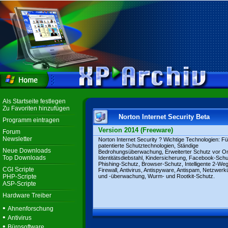
Als Startseite festlegen
Zu Favoriten hinzufügen
Norton Internet Security Beta
Programm eintragen
Version 2014 (Freeware)
Forum
Newsletter
Norton Internet Security ? Wichtige Technologien: Fü
patentierte Schutztechnologien, Ständige
Neue Downloads
Bedrohungsüberwachung, Erweiterter Schutz vor On
Top Downloads
Identitätsdiebstahl, Kindersicherung, Facebook-Schu
Phishing-Schutz, Browser-Schutz, Intelligente 2-We
CGI Scripte
Firewall, Antivirus, Antispyware, Antispam, Netzwerk
PHP-Scripte
und -überwachung, Wurm- und Rootkit-Schutz.
ASP-Scripte
Hardware Treiber
•
Ahnenforschung
•
Antivirus
•
Bürosoftware