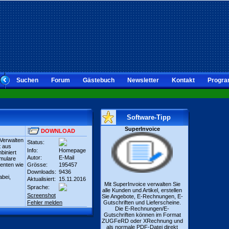
Suchen
Forum
Gästebuch
Newsletter
Kontakt
Progra
Software-Tipp
SuperInvoice
DOWNLOAD
 Verwalten
Status:
t aus
Info:
Homepage
biniert
Autor:
E-Mail
rmulare
enten wie
Grösse:
195457
Downloads:
9436
abei,
Aktualisiert:
15.11.2016
Mit SuperInvoice verwalten Sie
Sprache:
alle Kunden und Artikel, erstellen
Screenshot
Sie Angebote, E-Rechnungen, E-
Fehler melden
Gutschriften und Lieferscheine.
Die E-Rechnungen/E-
Gutschriften können im Format
ZUGFeRD oder XRechnung und
als normale PDF-Datei direkt