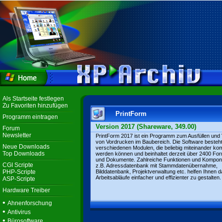
Als Startseite festlegen
Zu Favoriten hinzufügen
PrintForm
Programm eintragen
Version 2017 (Shareware, 349.00)
Forum
Newsletter
PrintForm 2017 ist ein Programm zum Ausfüllen und
von Vordrucken im Baubereich. Die Software besteh
Neue Downloads
verschiedenen Modulen, die beliebig miteinander kom
Top Downloads
werden können und beinhaltet derzeit über 2400 Fo
und Dokumente. Zahlreiche Funktionen und Kompon
CGI Scripte
z.B. Adressdatenbank mit Stammdatenübernahme,
PHP-Scripte
Bilddatenbank, Projektverwaltung etc. helfen Ihnen d
Arbeitsabläufe einfacher und effizienter zu gestalten.
ASP-Scripte
Hardware Treiber
•
Ahnenforschung
•
Antivirus
•
Bürosoftware