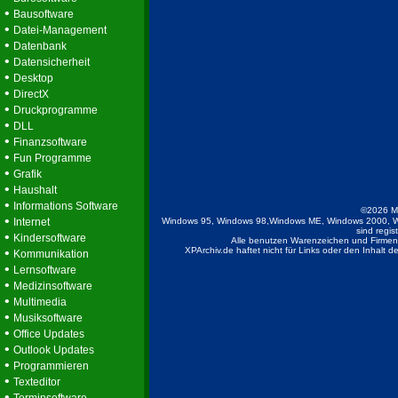
•
Bausoftware
•
Datei-Management
•
Datenbank
•
Datensicherheit
•
Desktop
•
DirectX
•
Druckprogramme
•
DLL
•
Finanzsoftware
•
Fun Programme
•
Grafik
•
Haushalt
•
Informations Software
©2026 M
•
Internet
Windows 95, Windows 98,Windows ME, Windows 2000, W
sind regis
•
Kindersoftware
Alle benutzen Warenzeichen und Firmenb
•
XPArchiv.de haftet nicht für Links oder den Inhalt 
Kommunikation
•
Lernsoftware
•
Medizinsoftware
•
Multimedia
•
Musiksoftware
•
Office Updates
•
Outlook Updates
•
Programmieren
•
Texteditor
•