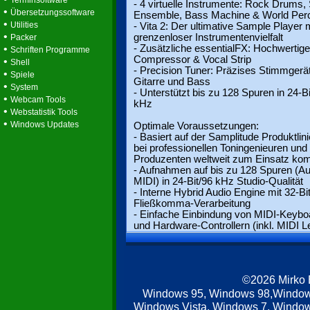
Terminsoftware
- 4 virtuelle Instrumente: Rock Drums, 
•
Übersetzungssoftware
Ensemble, Bass Machine & World Per
•
Utilities
- Vita 2: Der ultimative Sample Player 
•
grenzenloser Instrumentenvielfalt
Packer
•
- Zusätzliche essentialFX: Hochwertige
Schriften Programme
Compressor & Vocal Strip
•
Shell
- Precision Tuner: Präzises Stimmgerät
•
Spiele
Gitarre und Bass
•
System
- Unterstützt bis zu 128 Spuren in 24-Bi
•
Webcam Tools
kHz
•
Webstatistik Tools
•
Windows Updates
Optimale Voraussetzungen:
- Basiert auf der Samplitude Produktlini
bei professionellen Toningenieuren und
Produzenten weltweit zum Einsatz ko
- Aufnahmen auf bis zu 128 Spuren (Au
MIDI) in 24-Bit/96 kHz Studio-Qualität
- Interne Hybrid Audio Engine mit 32-Bi
Fließkomma-Verarbeitung
- Einfache Einbindung von MIDI-Keybo
und Hardware-Controllern (inkl. MIDI L
©2026 Mirko
Windows 95, Windows 98,Window
Windows Vista, Windows 7, Windows