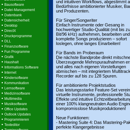
und intuitiven Workflows, abgestimmt a
•
Bausoftware
Bedürfnisse ambitionierter Musiker, B
•
Datei-Management
und Produzenten.
•
Datenbank
•
Für Singer/Songwriter
Datensicherheit
•
Einfach Instrumente oder Gesang in
Desktop
hochwertiger Studio-Qualität (mit bis z
•
DirectX
Bit/96 kHz) aufnehmen, bearbeiten und
•
Druckprogramme
komplette Songs produzieren – sofort
•
DLL
loslegen, ohne langes Einarbeiten!
•
Finanzsoftware
•
Fun Programme
Für Bands im Proberaum
•
Grafik
Die nächste Bandprobe direkt mitschne
•
Überzeugende Mehrspuraufnahmen ers
Haushalt
•
und alles nach eigenen Vorstellungen
Informations Software
abmischen – mit integriertem Multitrac
•
Internet
Recorder auf bis zu 128 Spuren.
•
Kindersoftware
•
Kommunikation
Für ambitionierte Projektstudios
•
Lernsoftware
Das leistungsstarke Feature-Set verein
•
Medizinsoftware
virtuelle Instrumente, professionelle St
•
Multimedia
Effekte und intuitive Echtzeitbearbeitun
•
einer 100% klangneutralen Audio Engine
Musiksoftware
•
kompromisslose Musikproduktionen!
Office Updates
•
Outlook Updates
Neue Funktionen:
•
Programmieren
- Mastering Suite 4: Das Mastering-Pak
•
Texteditor
perfekte Klangergebnisse
•