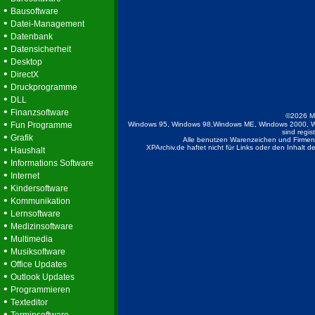
•
Bausoftware
•
Datei-Management
•
Datenbank
•
Datensicherheit
•
Desktop
•
DirectX
•
Druckprogramme
•
DLL
•
Finanzsoftware
©2026 M
•
Fun Programme
Windows 95, Windows 98,Windows ME, Windows 2000, W
sind regis
•
Grafik
Alle benutzen Warenzeichen und Firmenb
•
XPArchiv.de haftet nicht für Links oder den Inhalt 
Haushalt
•
Informations Software
•
Internet
•
Kindersoftware
•
Kommunikation
•
Lernsoftware
•
Medizinsoftware
•
Multimedia
•
Musiksoftware
•
Office Updates
•
Outlook Updates
•
Programmieren
•
Texteditor
•