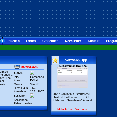
Suchen
Forum
Gästebuch
Newsletter
Kontakt
Progra
Software-Tipp
SuperMailer-Bounce
DOWNLOAD
t Excel.
Status:
and adds a
Info:
Homepage
card. The
Autor:
E-Mail
cel
switch
Grösse:
924 KB
Downloads:
7130
Aktualisiert:
28.11.2007
Abruf von nicht zustellbaren E-
Sprache:
Mails (Hard Bounces) z.B. E-
Screenshot
Mails vom Newsletter-Versand
Fehler melden
Mehr Infos...
Webseite