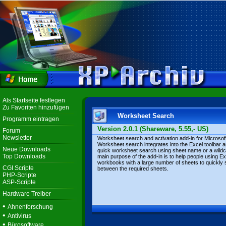
Als Startseite festlegen
Zu Favoriten hinzufügen
Worksheet Search
Programm eintragen
Version 2.0.1 (Shareware, 5.55,- US)
Forum
Newsletter
Worksheet search and activation add-in for Microsof
Worksheet search integrates into the Excel toolbar 
Neue Downloads
quick worksheet search using sheet name or a wild
Top Downloads
main purpose of the add-in is to help people using Ex
workbooks with a large number of sheets to quickly 
CGI Scripte
between the required sheets.
PHP-Scripte
ASP-Scripte
Hardware Treiber
•
Ahnenforschung
•
Antivirus
•
Bürosoftware