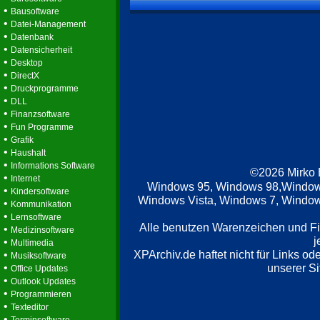
•
Bausoftware
•
Datei-Management
•
Datenbank
•
Datensicherheit
•
Desktop
•
DirectX
•
Druckprogramme
•
DLL
•
Finanzsoftware
•
Fun Programme
•
Grafik
•
Haushalt
•
Informations Software
©2026 Mirko
•
Internet
Windows 95, Windows 98,Window
•
Kindersoftware
Windows Vista, Windows 7, Windows
•
Kommunikation
•
Lernsoftware
Alle benutzen Warenzeichen und F
•
Medizinsoftware
j
•
Multimedia
XPArchiv.de haftet nicht für Links o
•
Musiksoftware
•
unserer Si
Office Updates
•
Outlook Updates
•
Programmieren
•
Texteditor
•