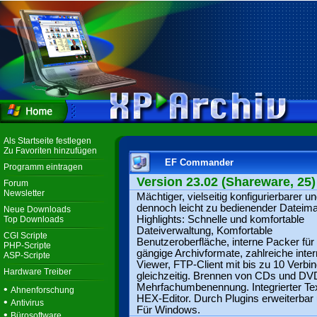
Als Startseite festlegen
Zu Favoriten hinzufügen
EF Commander
Programm eintragen
Version 23.02 (Shareware, 25)
Forum
Newsletter
Mächtiger, vielseitig konfigurierbarer u
dennoch leicht zu bedienender Datei­m
Neue Downloads
Highlights: Schnelle und komfortable
Top Downloads
Dateiverwaltung, Komfortable
CGI Scripte
Benutzeroberfläche, interne Packer für 
PHP-Scripte
gängige Archivformate, zahlreiche inte
ASP-Scripte
Viewer, FTP-Client mit bis zu 10 Verb
Hardware Treiber
gleichzeitig. Brennen von CDs und DV
Mehrfachumbenennung. Integrierter Te
•
Ahnenforschung
HEX-Editor. Durch Plugins erweiterbar 
•
Antivirus
Für Windows.
•
Bürosoftware