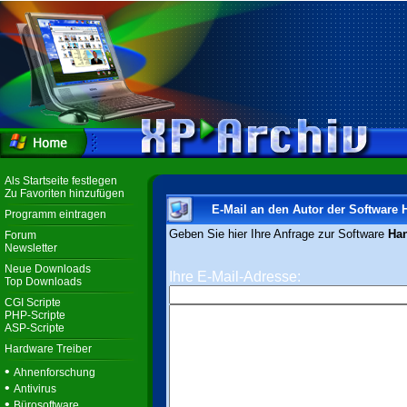
Als Startseite festlegen
Zu Favoriten hinzufügen
E-Mail an den Autor der Software 
Programm eintragen
Geben Sie hier Ihre Anfrage zur Software
Han
Forum
Newsletter
Neue Downloads
Ihre E-Mail-Adresse:
Top Downloads
CGI Scripte
PHP-Scripte
ASP-Scripte
Hardware Treiber
•
Ahnenforschung
•
Antivirus
•
Bürosoftware