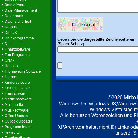
•
Bausoftware
•
Datei-Management
•
Datenbank
•
Datensicherheit
•
Desktop
•
DirectX
•
Druckprogramme
Geben Sie die dargestellte Zeichenkette ein
•
(Spam-Schutz):
DLL
•
Finanzsoftware
•
Fun Programme
•
Grafik
•
Haushalt
•
Informations Software
•
Internet
•
Kindersoftware
•
Kommunikation
•
Lernsoftware
©2026 Mirko
•
Medizinsoftware
Windows 95, Windows 98,Windows
•
Multimedia
Windows Vista sind re
•
Musiksoftware
Alle benutzen Warenzeichen und F
•
Office Updates
•
j
Outlook Updates
•
XPArchiv.de haftet nicht für Links o
Programmieren
•
unserer Si
Texteditor
•