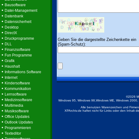
•
Bausoftware
•
Datei-Management
•
Datenbank
•
Datensicherheit
•
Desktop
•
DirectX
•
Druckprogramme
Geben Sie die dargestellte Zeichenkette ein
•
(Spam-Schutz):
DLL
•
Finanzsoftware
•
Fun Programme
•
Grafik
•
Haushalt
•
Informations Software
•
Internet
•
Kindersoftware
•
Kommunikation
•
Lernsoftware
©2026 M
•
Medizinsoftware
Windows 95, Windows 98,Windows ME, Windows 2000, Wi
•
Multimedia
Alle benutzen Warenzeichen und Firmenb
•
Musiksoftware
XPArchiv.de haftet nicht für Links oder den Inhalt 
•
Office Updates
•
Outlook Updates
•
Programmieren
•
Texteditor
•