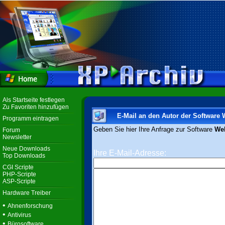
Als Startseite festlegen
Zu Favoriten hinzufügen
E-Mail an den Autor der Software
Programm eintragen
Geben Sie hier Ihre Anfrage zur Software
We
Forum
Newsletter
Neue Downloads
Ihre E-Mail-Adresse:
Top Downloads
CGI Scripte
PHP-Scripte
ASP-Scripte
Hardware Treiber
•
Ahnenforschung
•
Antivirus
•
Bürosoftware