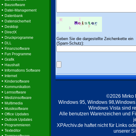
•
Bausoftware
•
Datei-Management
•
Datenbank
•
Datensicherheit
•
Desktop
•
DirectX
•
Druckprogramme
Geben Sie die dargestellte Zeichenkette ein
•
(Spam-Schutz):
DLL
•
Finanzsoftware
•
Fun Programme
•
Grafik
•
Haushalt
•
Informations Software
•
Internet
•
Kindersoftware
•
Kommunikation
•
Lernsoftware
©2026 Mirko
•
Medizinsoftware
Windows 95, Windows 98,Windows
•
Multimedia
Windows Vista sind re
•
Musiksoftware
Alle benutzen Warenzeichen und F
•
Office Updates
•
j
Outlook Updates
•
XPArchiv.de haftet nicht für Links o
Programmieren
•
unserer Si
Texteditor
•