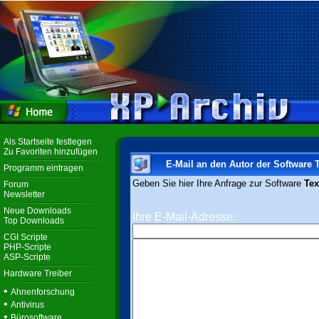
Als Startseite festlegen
Zu Favoriten hinzufügen
E-Mail an den Autor der Software 
Programm eintragen
Geben Sie hier Ihre Anfrage zur Software
Tex
Forum
Newsletter
Neue Downloads
Ihre E-Mail-Adresse:
Top Downloads
CGI Scripte
PHP-Scripte
ASP-Scripte
Hardware Treiber
•
Ahnenforschung
•
Antivirus
•
Bürosoftware