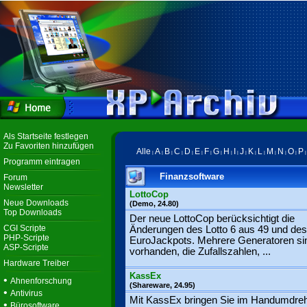
Als Startseite festlegen
Zu Favoriten hinzufügen
Alle
A
B
C
D
E
F
G
H
I
J
K
L
M
N
O
P
|
|
|
|
|
|
|
|
|
|
|
|
|
|
|
|
Programm eintragen
Finanzsoftware
Forum
Newsletter
LottoCop
Neue Downloads
(Demo, 24.80)
Top Downloads
Der neue LottoCop berücksichtigt die
CGI Scripte
Änderungen des Lotto 6 aus 49 und des
PHP-Scripte
EuroJackpots. Mehrere Generatoren si
ASP-Scripte
vorhanden, die Zufallszahlen, ...
Hardware Treiber
KassEx
•
Ahnenforschung
(Shareware, 24.95)
•
Antivirus
Mit KassEx bringen Sie im Handumdre
•
Bürosoftware