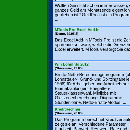
Wollten Sie nicht schon immer wissen, 
ganzes Geld am Monatsende eigentlich
geblieben ist? GeldProfi ist ein Progra
...
MTools Pro Excel Add-In
(Demo, 19.95 $)
Das Excel Add-in MTools Pro ist die Zei
sparende software, welche die Grenzen
Excel erweitert. MTools versorgt Sie daz
Win LohnInfo 2012
(Shareware, 19.00)
Brutto-Netto-Berechnungsprogramm (al
Lohnsteuer-, Grund- und Splittingtabelle
1996) für Arbeitgeber und Arbeitnehmer.
Einmalzahlungen, Ehegatten-
Steuerklassenwahl, Minijobs mit
Gleitzonenberechnung, Diagramme,
Stundenlöhne, Netto-Brutto-Modus, ...
KreditRechner
(Shareware, 20.00)
Das Programm berechnet Kreditverläuf
zeigt sie an. Verschiedene Parameter
(Laufzeit, Barwert, Restwert, Rate und