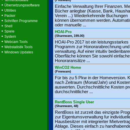
Terminsoftware
(Freeware)
•
Übersetzungssoftware
Einfache Verwaltung Ihrer Finanzen. M
•
Utilities
Bücher anlegbar (Kasse, Bank, Haushal
•
Verein ...) Wiederkehrende Buchungen
Packer
•
können übernommen werden. Automati
Schriften Programme
oder manuelle ...
•
Shell
•
Spiele
HOAI-Pro
•
(Shareware, 199.00)
System
•
Webcam Tools
HOAI-Pro 2017 ist ein leistungsstarkes
•
Programm zur Honorarabrechnung und 
Webstatistik Tools
verwaltung. Auf einer intuitiv bedienbare
•
Windows Updates
Oberfläche können Sie sowohl einfache
Honoraransätze ...
WinCO2 Home
(Freeware)
Für bis zu 5 Pkw in der Homeversion. 
nach Zeitraum (Monat/Jahr) und Kosten
auswerten. Durchschnittliche Kosten p
durchschnittlicher ...
RentBoss Single User
(Shareware, 48)
RentBoss ist zurzeit das einzigste Pr
zur Eigentumsverwaltung fur individuell
Hausbesitzer mit integrierter Mietvertra
Ablage. Dieses einfach zu handhabend