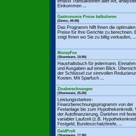
erfasst Transaktionen aller Art, analysie
Einkommen ...
Gastronomie Preise kalkulieren
(Demo, 49.99)
Das Programm hilft Ihnen die optimalen
Preise für Ihre Gerichte zu berechnen. 
zeigt Ihnen wo Sie zu billig verkaufen, ..
MoneyFox
(Shareware, 19.90)
Haushaltsbuch für jedermann. Einnah
und Ausgaben auf einen Blick. Übersicht
der Schlüssel zur sinnvollen Reduzieru
Kosten. Mit Sparfuch ...
Zinsberechnungen
(Shareware, 25.00)
Leistungsstarkes-
Finanzberechnungsprogramm von der
Festanlage bis zum Hypothekenkredit. 
der Autofinanzierung, Darlehen mit fest
variabler Laufzeit (z.B. Hypothekenkredi
Festgeld, Bundesschatzbriefe, ...
GeldProfi
(Shareware, 17.95)