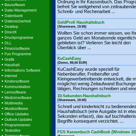
Ordnung in Ihr Kassenbuch. Das Prog
•
Bausoftware
befreit Sie weitgehend von zeitraubende
•
Datei-Management
Schreib- und Rechenarbeit ...
•
Datenbank
•
Datensicherheit
GeldProfi Haushaltsbuch
•
Desktop
(Shareware, 19.95)
•
DirectX
Wollten Sie schon immer wissen, wo Ih
•
Druckprogramme
ganzes Geld am Monatsende eigentlich
•
geblieben ist? Verlieren Sie leicht den
DLL
Überblick über ...
•
Finanzsoftware
•
Fun Programme
KuCashEasy
•
Grafik
(Demo, 89,00 EUR)
•
Haushalt
KuCashEasy wurde speziell für
•
Informations Software
Nebenberufler, Freiberufler und
•
Internet
Kleingewerbetreibende entwickelt, die m
•
Kindersoftware
möglichst wenig Zeitaufwand Buchunge
•
Kommunikation
tätigen, Rechnungen schreiben und eine 
•
Lernsoftware
10-Sekunden-Haushaltsbuch
•
Medizinsoftware
(Shareware, 19.00)
•
Multimedia
Schnell und kinderleicht zu bedienende
•
Musiksoftware
Haushaltsbuch (eine Ausgabe ist in etw
•
Office Updates
Sekunden erfasst), das auf buchhalteri
•
Outlook Updates
Begriffe konsequent verzichtet. ...
•
Programmieren
•
Texteditor
FGS Kassenbuch CashBook (Windows 10
•