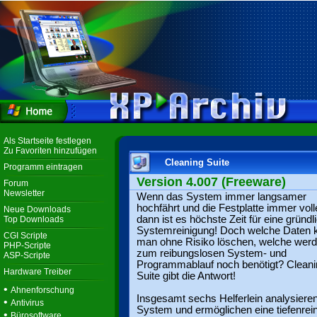
Als Startseite festlegen
Zu Favoriten hinzufügen
Cleaning Suite
Programm eintragen
Version 4.007 (Freeware)
Forum
Newsletter
Wenn das System immer langsamer
hochfährt und die Festplatte immer voll
Neue Downloads
dann ist es höchste Zeit für eine gründl
Top Downloads
Systemreinigung! Doch welche Daten 
CGI Scripte
man ohne Risiko löschen, welche wer
PHP-Scripte
zum reibungslosen System- und
ASP-Scripte
Programmablauf noch benötigt? Cleani
Hardware Treiber
Suite gibt die Antwort!
•
Ahnenforschung
Insgesamt sechs Helferlein analysieren
•
Antivirus
System und ermöglichen eine tiefenrei
•
Bürosoftware