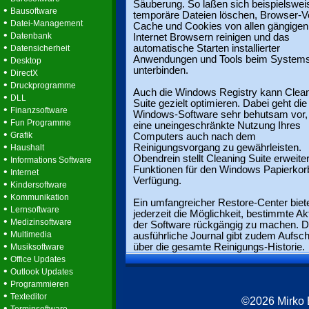
Säuberung. So laßen sich beispielswei
•
Bausoftware
temporäre Dateien löschen, Browser-Ve
•
Datei-Management
Cache und Cookies von allen gängigen
•
Datenbank
Internet Browsern reinigen und das
•
automatische Starten installierter
Datensicherheit
•
Anwendungen und Tools beim Systems
Desktop
unterbinden.
•
DirectX
•
Druckprogramme
Auch die Windows Registry kann Clea
•
DLL
Suite gezielt optimieren. Dabei geht die
•
Finanzsoftware
Windows-Software sehr behutsam vor
•
Fun Programme
eine uneingeschränkte Nutzung Ihres
•
Grafik
Computers auch nach dem
•
Reinigungsvorgang zu gewährleisten.
Haushalt
•
Obendrein stellt Cleaning Suite erweite
Informations Software
Funktionen für den Windows Papierkor
•
Internet
Verfügung.
•
Kindersoftware
•
Kommunikation
Ein umfangreicher Restore-Center biet
•
Lernsoftware
jederzeit die Möglichkeit, bestimmte Ak
•
Medizinsoftware
der Software rückgängig zu machen. 
•
Multimedia
ausführliche Journal gibt zudem Aufsc
•
über die gesamte Reinigungs-Historie.
Musiksoftware
•
Office Updates
•
Outlook Updates
•
Programmieren
•
Texteditor
©2026 Mirko
•