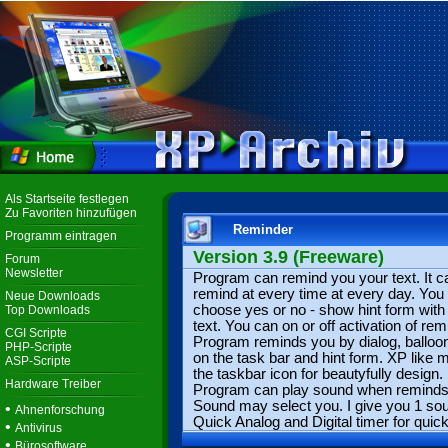
Als Startseite festlegen
Zu Favoriten hinzufügen
Reminder
Programm eintragen
Version 3.9 (Freeware)
Forum
Newsletter
Program can remind you your text. It c
remind at every time at every day. You
Neue Downloads
choose yes or no - show hint form with
Top Downloads
text. You can on or off activation of rem
CGI Scripte
Program reminds you by dialog, balloon
PHP-Scripte
on the task bar and hint form. XP like
ASP-Scripte
the taskbar icon for beautyfully design.
Hardware Treiber
Program can play sound when reminds
Sound may select you. I give you 1 so
•
Ahnenforschung
Quick Analog and Digital timer for quick
•
Antivirus
•
Bürosoftware