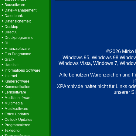
•
Bausoftware
•
Datei-Management
•
Datenbank
•
Datensicherheit
•
Desktop
•
DirectX
•
Druckprogramme
•
DLL
•
Finanzsoftware
©2026 Mirko
•
Fun Programme
Windows 95, Windows 98,Window
•
Grafik
Windows Vista, Windows 7, Windows
•
Haushalt
•
Informations Software
Alle benutzen Warenzeichen und F
•
Internet
j
•
Kindersoftware
XPArchiv.de haftet nicht für Links o
•
Kommunikation
•
unserer Si
Lernsoftware
•
Medizinsoftware
•
Multimedia
•
Musiksoftware
•
Office Updates
•
Outlook Updates
•
Programmieren
•
Texteditor
•