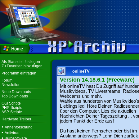
Als Startseite festlegen
Zu Favoriten hinzufügen
onlineTV
Programm eintragen
Version 14.18.6.1 (Freeware)
Forum
Newsletter
Mit onlineTV hast Du Zugriff auf hunder
Musikvideos, TV Livestreams, Radiose
Neue Downloads
Webcams und mehr.
Top Downloads
Wähle aus hunderten von Musikvideo's
CGI Scripte
Lieblingslied. Höre Deinen Radiosender
PHP-Scripte
über den Computer. Lies die aktuellen
ASP-Scripte
Nachrichten Deiner Tageszeitung ... vo
Hardware Treiber
jedem Punkt der Erde aus!
•
Ahnenforschung
Du hast keinen Fernseher oder bist im
•
Antivirus
Ausland unterwegs? Lehn Dich zurück
•
Bürosoftware