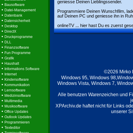
geniesse Deinen Lieblingssender.
•
Bausoftware
•
Datei-Management
Programmiere Deinen Wunschfilm, lade
•
Datenbank
auf Deinen PC und geniesse ihn in Ruh
•
Datensicherheit
•
onlineTV ... hier hast Du es zuerst ges
Desktop
•
DirectX
•
Druckprogramme
•
DLL
•
Finanzsoftware
•
Fun Programme
•
Grafik
•
Haushalt
•
Informations Software
©2026 Mirko
•
Internet
Windows 95, Windows 98,Window
•
Kindersoftware
Windows Vista, Windows 7, Windows
•
Kommunikation
•
Lernsoftware
Alle benutzen Warenzeichen und F
•
Medizinsoftware
j
•
Multimedia
XPArchiv.de haftet nicht für Links o
•
Musiksoftware
•
unserer Si
Office Updates
•
Outlook Updates
•
Programmieren
•
Texteditor
•