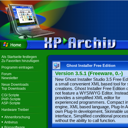
Als Startseite festlegen
Zu Favoriten hinzufügen
Ghost Installer Free Edition
Programm eintragen
Version 3.5.1 (Freeware, 0.-)
Forum
Newsletter
New Ghost Installer Studio 3.5 Free Edi
a small convenient XML based tool for 
Neue Downloads
creations. Ghost Installer Free Edition
Top Downloads
not feature a WYSIWYG Editor. Instead o
CGI Scripte
provides a simplified XML editor for
PHP-Scripte
experienced programmers. Compact ins
ASP-Scripte
engine, XML based language, Plug-In A
Hardware Treiber
own Plug-In development, Skinnable u
interface, Simplified conditional proces
•
Ahnenforschung
without the ability to call function.
•
Antivirus
•
Bürosoftware