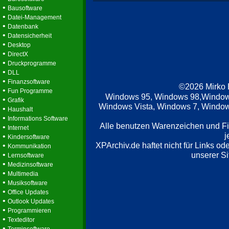
•
Bausoftware
•
Datei-Management
•
Datenbank
•
Datensicherheit
•
Desktop
•
DirectX
•
Druckprogramme
•
DLL
•
Finanzsoftware
©2026 Mirko
•
Fun Programme
Windows 95, Windows 98,Window
•
Grafik
Windows Vista, Windows 7, Windows
•
Haushalt
•
Informations Software
Alle benutzen Warenzeichen und F
•
Internet
j
•
Kindersoftware
XPArchiv.de haftet nicht für Links o
•
Kommunikation
•
unserer Si
Lernsoftware
•
Medizinsoftware
•
Multimedia
•
Musiksoftware
•
Office Updates
•
Outlook Updates
•
Programmieren
•
Texteditor
•