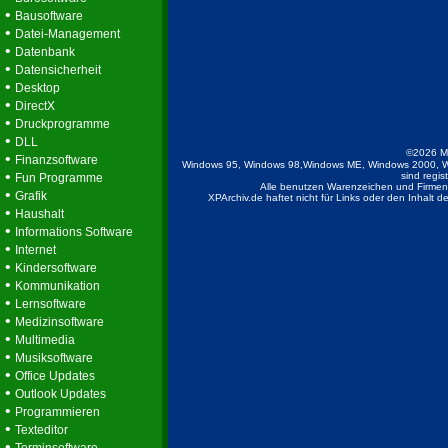
•
Bausoftware
•
Datei-Management
•
Datenbank
•
Datensicherheit
•
Desktop
•
DirectX
•
Druckprogramme
•
DLL
©2026 M
•
Finanzsoftware
Windows 95, Windows 98,Windows ME, Windows 2000, W
•
sind regis
Fun Programme
Alle benutzen Warenzeichen und Firmenb
•
Grafik
XPArchiv.de haftet nicht für Links oder den Inhalt 
•
Haushalt
•
Informations Software
•
Internet
•
Kindersoftware
•
Kommunikation
•
Lernsoftware
•
Medizinsoftware
•
Multimedia
•
Musiksoftware
•
Office Updates
•
Outlook Updates
•
Programmieren
•
Texteditor
•