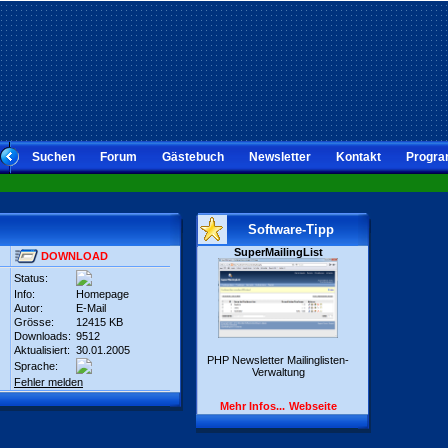
Suchen
Forum
Gästebuch
Newsletter
Kontakt
Progra
Software-Tipp
SuperMailingList
DOWNLOAD
Status:
Info:
Homepage
Autor:
E-Mail
Grösse:
12415 KB
Downloads:
9512
Aktualisiert:
30.01.2005
PHP Newsletter Mailinglisten-
Sprache:
Verwaltung
Fehler melden
Mehr Infos...
Webseite