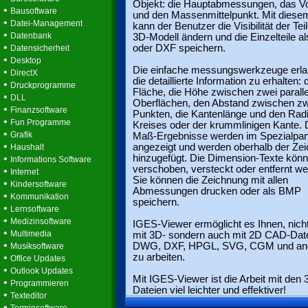
Objekt: die Hauptabmessungen, das 
•
Bausoftware
und den Massenmittelpunkt. Mit diese
•
Datei-Management
kann der Benutzer die Visibilität der Te
•
Datenbank
3D-Modell ändern und die Einzelteile 
•
oder DXF speichern.
Datensicherheit
•
Desktop
Die einfache messungswerkzeuge erla
•
DirectX
die detaillierte Information zu erhalten: 
•
Druckprogramme
Fläche, die Höhe zwischen zwei parall
•
DLL
Oberflächen, den Abstand zwischen zw
•
Finanzsoftware
Punkten, die Kantenlänge und den Rad
•
Fun Programme
Kreises oder der krummlinigen Kante. 
•
Grafik
Maß-Ergebnisse werden im Spezialpan
•
angezeigt und werden oberhalb der Ze
Haushalt
•
hinzugefügt. Die Dimension-Texte kön
Informations Software
verschoben, versteckt oder entfernt we
•
Internet
Sie können die Zeichnung mit allen
•
Kindersoftware
Abmessungen drucken oder als BMP
•
Kommunikation
speichern.
•
Lernsoftware
•
Medizinsoftware
IGES-Viewer ermöglicht es Ihnen, nich
•
Multimedia
mit 3D- sondern auch mit 2D CAD-Date
•
DWG, DXF, HPGL, SVG, CGM und an
Musiksoftware
•
zu arbeiten.
Office Updates
•
Outlook Updates
Mit IGES-Viewer ist die Arbeit mit den 
•
Programmieren
Dateien viel leichter und effektiver!
•
Texteditor
•