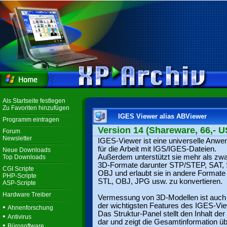
Als Startseite festlegen
Zu Favoriten hinzufügen
IGES Viewer alias ABViewer
Programm eintragen
Version 14 (Shareware, 66,- U
Forum
Newsletter
IGES-Viewer ist eine universelle Anw
für die Arbeit mit IGS/IGES-Dateien.
Neue Downloads
Außerdem unterstützt sie mehr als zw
Top Downloads
3D-Formate darunter STP/STEP, SAT, 
CGI Scripte
OBJ und erlaubt sie in andere Formate 
PHP-Scripte
STL, OBJ, JPG usw. zu konvertieren.
ASP-Scripte
Hardware Treiber
Vermessung von 3D-Modellen ist auch
der wichtigsten Features des IGES-Vi
•
Ahnenforschung
Das Struktur-Panel stellt den Inhalt der
•
Antivirus
dar und zeigt die Gesamtinformation ü
•
Bürosoftware