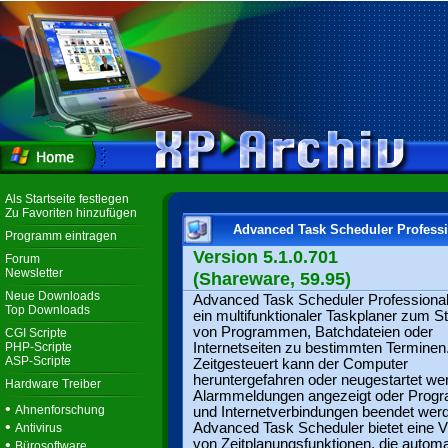
Als Startseite festlegen
Zu Favoriten hinzufügen
Advanced Task Scheduler Profess
Programm eintragen
Version 5.1.0.701
Forum
Newsletter
(Shareware, 59.95)
Neue Downloads
Advanced Task Scheduler Professional 
Top Downloads
ein multifunktionaler Taskplaner zum S
von Programmen, Batchdateien oder
CGI Scripte
PHP-Scripte
Internetseiten zu bestimmten Terminen
ASP-Scripte
Zeitgesteuert kann der Computer
heruntergefahren oder neugestartet we
Hardware Treiber
Alarmmeldungen angezeigt oder Pro
•
Ahnenforschung
und Internetverbindungen beendet wer
•
Advanced Task Scheduler bietet eine V
Antivirus
•
von Zeitplanungsfunktionen, die autom
Bürosoftware