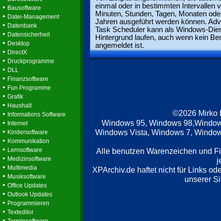
einmal oder in bestimmten Intervallen 
•
Bausoftware
Minuten, Stunden, Tagen, Monaten ode
•
Datei-Management
Jahren ausgeführt werden können. Ad
•
Datenbank
Task Scheduler kann als Windows-Die
•
Datensicherheit
Hintergrund laufen, auch wenn kein Be
•
Desktop
angemeldet ist.
•
DirectX
•
Druckprogramme
•
DLL
•
Finanzsoftware
•
Fun Programme
•
Grafik
•
Haushalt
©2026 Mirko
•
Informations Software
•
Windows 95, Windows 98,Window
Internet
•
Windows Vista, Windows 7, Windows
Kindersoftware
•
Kommunikation
•
Lernsoftware
Alle benutzen Warenzeichen und F
•
Medizinsoftware
j
•
Multimedia
XPArchiv.de haftet nicht für Links o
•
Musiksoftware
unserer Si
•
Office Updates
•
Outlook Updates
•
Programmieren
•
Texteditor
•