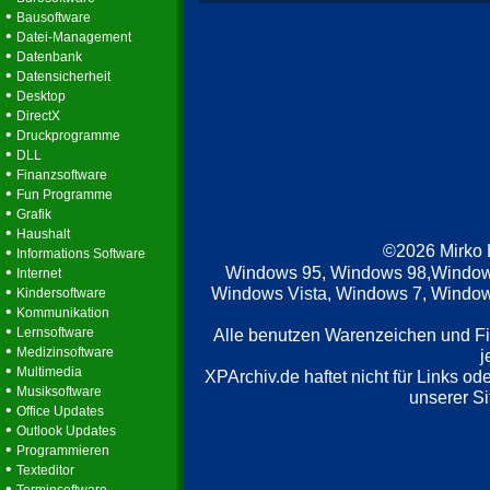
•
Bausoftware
•
Datei-Management
•
Datenbank
•
Datensicherheit
•
Desktop
•
DirectX
•
Druckprogramme
•
DLL
•
Finanzsoftware
•
Fun Programme
•
Grafik
•
Haushalt
©2026 Mirko
•
Informations Software
•
Windows 95, Windows 98,Window
Internet
•
Windows Vista, Windows 7, Windows
Kindersoftware
•
Kommunikation
•
Lernsoftware
Alle benutzen Warenzeichen und F
•
Medizinsoftware
j
•
Multimedia
XPArchiv.de haftet nicht für Links o
•
Musiksoftware
unserer Si
•
Office Updates
•
Outlook Updates
•
Programmieren
•
Texteditor
•