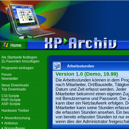
Als Startseite festlegen
Zu Favoriten hinzufügen
Arbeitsstunden
Programm eintragen
Version 1.0 (Demo, 19.99)
Forum
Newsletter
Die Arbeitsstunden können in dem Pr
nach Mitarbeiter, Ort/Baustelle, Tätigkei
Neue Downloads
Datum und Zeit erfasst werden. Jeder
Top Downloads
Mitarbeiter bekommt einen eigenen Zu
CGI Scripte
mit Benutzername und Passwort. Der Z
PHP-Scripte
kann über ein Netzlaufwerk erfolgen. D
ASP-Scripte
Mitarbeiter kann seine Stunden erfass
Hardware Treiber
die erfassten Stunden ansehen. Ein be
von bereits erfassten Stunden ist nur er
•
Ahnenforschung
wenn dies der Administrator freigeschal
•
Antivirus
•
Bürosoftware