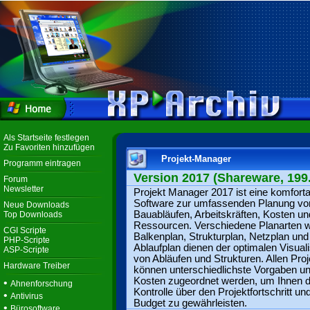
Als Startseite festlegen
Zu Favoriten hinzufügen
Projekt-Manager
Programm eintragen
Version 2017 (Shareware, 199
Forum
Newsletter
Projekt Manager 2017 ist eine komforta
Software zur umfassenden Planung vo
Neue Downloads
Bauabläufen, Arbeitskräften, Kosten un
Top Downloads
Ressourcen. Verschiedene Planarten w
CGI Scripte
Balkenplan, Strukturplan, Netzplan und
PHP-Scripte
Ablaufplan dienen der optimalen Visual
ASP-Scripte
von Abläufen und Strukturen. Allen Pro
Hardware Treiber
können unterschiedlichste Vorgaben u
Kosten zugeordnet werden, um Ihnen di
•
Ahnenforschung
Kontrolle über den Projektfortschritt und
•
Antivirus
Budget zu gewährleisten.
•
Bürosoftware