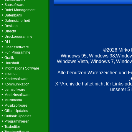
•
Bausoftware
•
Datei-Management
•
Datenbank
•
Datensicherheit
•
Desktop
•
DirectX
•
Druckprogramme
•
DLL
•
Finanzsoftware
©2026 Mirko
•
Fun Programme
Windows 95, Windows 98,Window
•
Grafik
Windows Vista, Windows 7, Windows
•
Haushalt
•
Informations Software
Alle benutzen Warenzeichen und F
•
Internet
j
•
Kindersoftware
XPArchiv.de haftet nicht für Links o
•
Kommunikation
•
unserer Si
Lernsoftware
•
Medizinsoftware
•
Multimedia
•
Musiksoftware
•
Office Updates
•
Outlook Updates
•
Programmieren
•
Texteditor
•