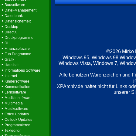
•
Bausoftware
•
Datei-Management
•
Datenbank
•
Datensicherheit
•
Desktop
•
DirectX
•
Druckprogramme
•
DLL
•
Finanzsoftware
©2026 Mirko
•
Fun Programme
Windows 95, Windows 98,Window
•
Grafik
Windows Vista, Windows 7, Windows
•
Haushalt
•
Informations Software
Alle benutzen Warenzeichen und F
•
Internet
j
•
Kindersoftware
XPArchiv.de haftet nicht für Links o
•
Kommunikation
•
unserer Si
Lernsoftware
•
Medizinsoftware
•
Multimedia
•
Musiksoftware
•
Office Updates
•
Outlook Updates
•
Programmieren
•
Texteditor
•