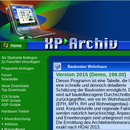
Als Startseite festlegen
Zu Favoriten hinzufügen
Baukosten Wohnhaus
Programm eintragen
Version 2015 (Demo, 199.00)
Forum
Newsletter
Dieses Programm ist eine Tabelle, die 
eine schnelle und dennoch detaillierte
Neue Downloads
Schätzung der Baukosten ermöglicht. 
Top Downloads
wird auf bauteilbezogene Durchschnitt
CGI Scripte
zurückgegriffen, wie sie im Wohnhaus
PHP-Scripte
(EFH, MFH, RH und Wohnetagenbau) ü
ASP-Scripte
sind. Konjunkturelle und regionale Fakt
Hardware Treiber
werden natürlich berücksichtigt. Anpa
und Erweiterungen sind unbegrenzt mög
•
Ahnenforschung
Die Ermittlung des Architektenhonorars 
•
Antivirus
exakt nach HOAI 2013.
•
Bürosoftware