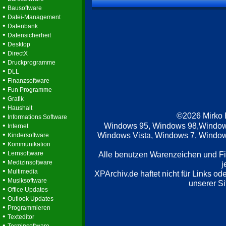
•
Bausoftware
•
Datei-Management
•
Datenbank
•
Datensicherheit
•
Desktop
•
DirectX
•
Druckprogramme
•
DLL
•
Finanzsoftware
•
Fun Programme
•
Grafik
•
Haushalt
©2026 Mirko
•
Informations Software
•
Windows 95, Windows 98,Window
Internet
•
Windows Vista, Windows 7, Windows
Kindersoftware
•
Kommunikation
•
Lernsoftware
Alle benutzen Warenzeichen und F
•
Medizinsoftware
j
•
Multimedia
XPArchiv.de haftet nicht für Links o
•
Musiksoftware
unserer Si
•
Office Updates
•
Outlook Updates
•
Programmieren
•
Texteditor
•