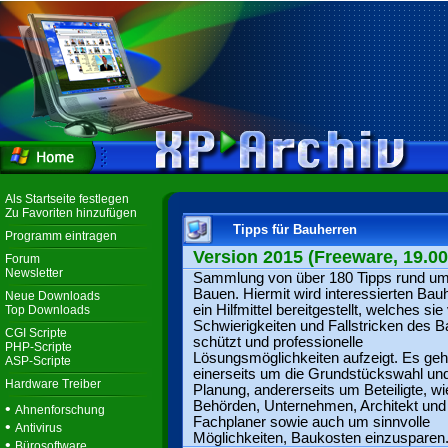
Als Startseite festlegen
Zu Favoriten hinzufügen
Tipps für Bauherren
Programm eintragen
Version 2015 (Freeware, 19.00
Forum
Newsletter
Sammlung von über 180 Tipps rund u
Bauen. Hiermit wird interessierten Bau
Neue Downloads
ein Hilfmittel bereitgestellt, welches sie
Top Downloads
Schwierigkeiten und Fallstricken des 
CGI Scripte
schützt und professionelle
PHP-Scripte
Lösungsmöglichkeiten aufzeigt. Es geh
ASP-Scripte
einerseits um die Grundstückswahl un
Hardware Treiber
Planung, andererseits um Beteiligte, wi
Behörden, Unternehmen, Architekt und
•
Ahnenforschung
Fachplaner sowie auch um sinnvolle
•
Antivirus
Möglichkeiten, Baukosten einzusparen
•
Bürosoftware