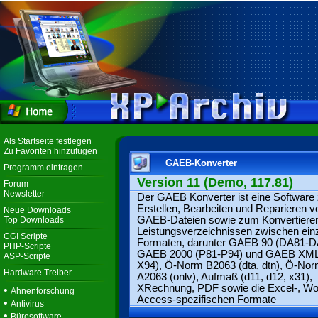
Als Startseite festlegen
Zu Favoriten hinzufügen
GAEB-Konverter
Programm eintragen
Version 11 (Demo, 117.81)
Forum
Newsletter
Der GAEB Konverter ist eine Software
Erstellen, Bearbeiten und Reparieren v
Neue Downloads
GAEB-Dateien sowie zum Konvertiere
Top Downloads
Leistungsverzeichnissen zwischen ein
CGI Scripte
Formaten, darunter GAEB 90 (DA81-D
PHP-Scripte
GAEB 2000 (P81-P94) und GAEB XML
ASP-Scripte
X94), Ö-Norm B2063 (dta, dtn), Ö-No
Hardware Treiber
A2063 (onlv), Aufmaß (d11, d12, x31),
XRechnung, PDF sowie die Excel-, Wo
•
Ahnenforschung
Access-spezifischen Formate
•
Antivirus
•
Bürosoftware