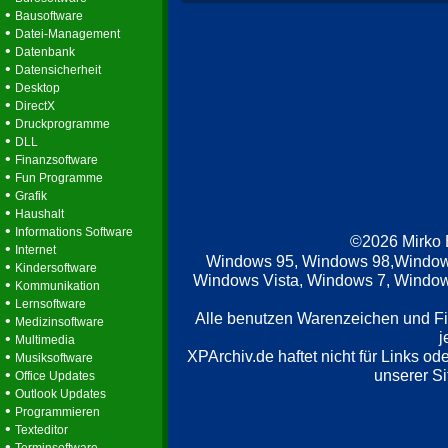
•
Bausoftware
•
Datei-Management
•
Datenbank
•
Datensicherheit
•
Desktop
•
DirectX
•
Druckprogramme
•
DLL
•
Finanzsoftware
•
Fun Programme
•
Grafik
•
Haushalt
•
Informations Software
©2026 Mirko
•
Internet
Windows 95, Windows 98,Window
•
Kindersoftware
Windows Vista, Windows 7, Windows
•
Kommunikation
•
Lernsoftware
Alle benutzen Warenzeichen und F
•
Medizinsoftware
j
•
Multimedia
XPArchiv.de haftet nicht für Links o
•
Musiksoftware
•
unserer Si
Office Updates
•
Outlook Updates
•
Programmieren
•
Texteditor
•