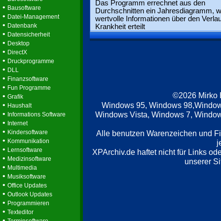
Das Programm errechnet aus den
•
Bausoftware
Durchschnitten ein Jahresdiagramm, 
•
Datei-Management
wertvolle Informationen über den Verlau
•
Datenbank
Krankheit erteilt
•
Datensicherheit
•
Desktop
•
DirectX
•
Druckprogramme
•
DLL
•
Finanzsoftware
•
Fun Programme
©2026 Mirko
•
Grafik
•
Windows 95, Windows 98,Window
Haushalt
•
Windows Vista, Windows 7, Windows
Informations Software
•
Internet
•
Kindersoftware
Alle benutzen Warenzeichen und F
•
Kommunikation
j
•
Lernsoftware
XPArchiv.de haftet nicht für Links o
•
Medizinsoftware
unserer Si
•
Multimedia
•
Musiksoftware
•
Office Updates
•
Outlook Updates
•
Programmieren
•
Texteditor
•