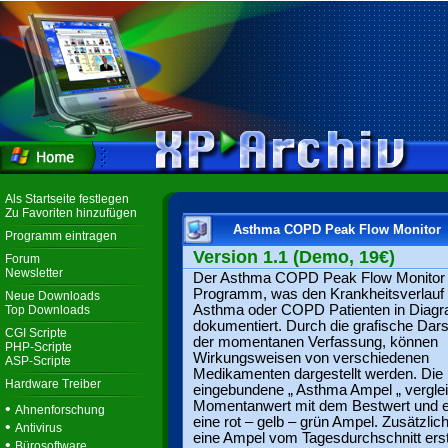
Als Startseite festlegen
Zu Favoriten hinzufügen
Asthma COPD Peak Flow Monitor
Programm eintragen
Version 1.1 (Demo, 19€)
Forum
Newsletter
Der Asthma COPD Peak Flow Monitor i
Programm, was den Krankheitsverlauf
Neue Downloads
Asthma oder COPD Patienten in Dia
Top Downloads
dokumentiert. Durch die grafische Dars
CGI Scripte
der momentanen Verfassung, können
PHP-Scripte
Wirkungsweisen von verschiedenen
ASP-Scripte
Medikamenten dargestellt werden. Die
Hardware Treiber
eingebundene „ Asthma Ampel „ verglei
Momentanwert mit dem Bestwert und er
•
Ahnenforschung
eine rot – gelb – grün Ampel. Zusätzlic
•
Antivirus
eine Ampel vom Tagesdurchschnitt erste
•
Bürosoftware