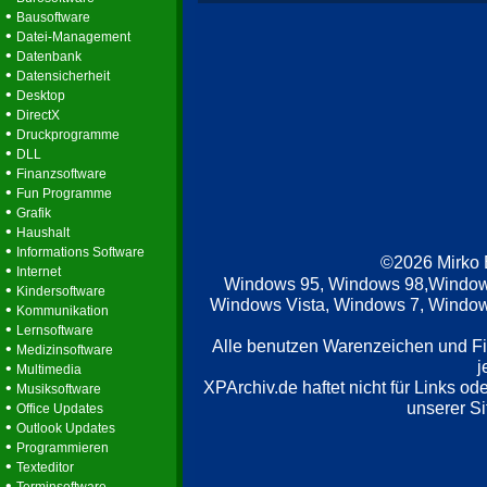
•
Bausoftware
•
Datei-Management
•
Datenbank
•
Datensicherheit
•
Desktop
•
DirectX
•
Druckprogramme
•
DLL
•
Finanzsoftware
•
Fun Programme
•
Grafik
•
Haushalt
•
Informations Software
©2026 Mirko
•
Internet
Windows 95, Windows 98,Window
•
Kindersoftware
Windows Vista, Windows 7, Windows
•
Kommunikation
•
Lernsoftware
Alle benutzen Warenzeichen und F
•
Medizinsoftware
j
•
Multimedia
XPArchiv.de haftet nicht für Links o
•
Musiksoftware
•
unserer Si
Office Updates
•
Outlook Updates
•
Programmieren
•
Texteditor
•