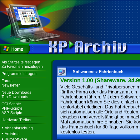
Als Startseite festlegen
Zu Favoriten hinzufügen
Softwarenetz Fahrtenbuch
Programm eintragen
Version 1.00 (Shareware, 34.9
Forum
Newsletter
Viele Geschäfts- und Privatpersonen 
für Ihre Firma oder das Finanzamt ein
Neue Downloads
Fahrtenbuch führen. Mit dem Software
Top Downloads
Fahrtenbuch können Sie dies einfach 
CGI Scripte
konfortabel erledigen. Das Fahrtenbuc
PHP-Scripte
sich automatisch alle Orte und Routen,
ASP-Scripte
eingeben und vervollständigt beim näc
Hardware Treiber
Mal automatisch Ihre Eingaben. Sie k
das Fahrtenbuch für 30 Tage vollkom
•
Ahnenforschung
kostenlos testen.
•
Antivirus
•
Bürosoftware