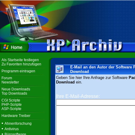
Als Startseite festlegen
Zu Favoriten hinzufügen
E-Mail an den Autor der Software
Programm eintragen
Download
Geben Sie hier Ihre Anfrage zur Software
Pac
Forum
Download
ein.
Newsletter
Neue Downloads
Top Downloads
Ihre E-Mail-Adresse:
CGI Scripte
PHP-Scripte
ASP-Scripte
Hardware Treiber
•
Ahnenforschung
•
Antivirus
•
Bürosoftware