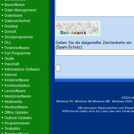
•
Bausoftware
•
Datei-Management
•
Datenbank
•
Datensicherheit
•
Desktop
•
DirectX
•
Druckprogramme
•
Geben Sie die dargestellte Zeichenkette ein
DLL
(Spam-Schutz):
•
Finanzsoftware
•
Fun Programme
•
Grafik
•
Haushalt
•
Informations Software
•
Internet
•
Kindersoftware
•
Kommunikation
•
Lernsoftware
•
Medizinsoftware
©2026 M
•
Multimedia
Windows 95, Windows 98,Windows ME, Windows 2000, Wi
•
Musiksoftware
Alle benutzen Warenzeichen und Firmenb
•
XPArchiv.de haftet nicht für Links oder den Inhalt 
Office Updates
•
Outlook Updates
•
Programmieren
•
Texteditor
•