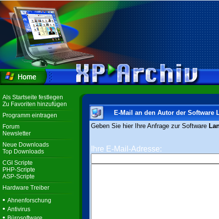
Als Startseite festlegen
Zu Favoriten hinzufügen
E-Mail an den Autor der Software
Programm eintragen
Geben Sie hier Ihre Anfrage zur Software
La
Forum
Newsletter
Neue Downloads
Ihre E-Mail-Adresse:
Top Downloads
CGI Scripte
PHP-Scripte
ASP-Scripte
Hardware Treiber
•
Ahnenforschung
•
Antivirus
•
Bürosoftware