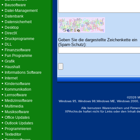
•
Bausoftware
•
Datei-Management
•
Datenbank
•
Datensicherheit
•
Desktop
•
DirectX
•
Druckprogramme
Geben Sie die dargestellte Zeichenkette ein
•
(Spam-Schutz):
DLL
•
Finanzsoftware
•
Fun Programme
•
Grafik
•
Haushalt
•
Informations Software
•
Internet
•
Kindersoftware
•
Kommunikation
•
Lernsoftware
©2026 M
•
Medizinsoftware
Windows 95, Windows 98,Windows ME, Windows 2000, Wi
•
Multimedia
Alle benutzen Warenzeichen und Firmenb
•
Musiksoftware
XPArchiv.de haftet nicht für Links oder den Inhalt 
•
Office Updates
•
Outlook Updates
•
Programmieren
•
Texteditor
•