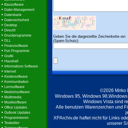
•
Bausoftware
•
Datei-Management
•
Datenbank
•
Datensicherheit
•
Desktop
•
DirectX
•
Druckprogramme
Geben Sie die dargestellte Zeichenkette ein
•
(Spam-Schutz):
DLL
•
Finanzsoftware
•
Fun Programme
•
Grafik
•
Haushalt
•
Informations Software
•
Internet
•
Kindersoftware
•
Kommunikation
•
Lernsoftware
©2026 Mirko
•
Medizinsoftware
Windows 95, Windows 98,Windows
•
Multimedia
Windows Vista sind re
•
Musiksoftware
Alle benutzen Warenzeichen und F
•
Office Updates
•
j
Outlook Updates
•
XPArchiv.de haftet nicht für Links o
Programmieren
•
unserer Si
Texteditor
•