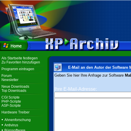
Als Startseite festlegen
Zu Favoriten hinzufügen
E-Mail an den Autor der Software
Programm eintragen
Geben Sie hier Ihre Anfrage zur Software
Mah
Forum
Newsletter
Neue Downloads
Ihre E-Mail-Adresse:
Top Downloads
CGI Scripte
PHP-Scripte
ASP-Scripte
Hardware Treiber
•
Ahnenforschung
•
Antivirus
•
Bürosoftware