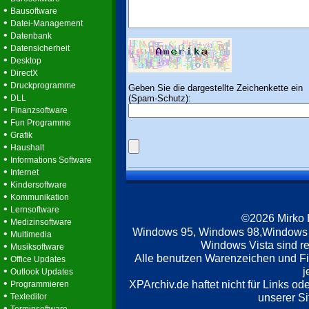
•
Bausoftware
•
Datei-Management
•
Datenbank
•
Datensicherheit
•
Desktop
•
DirectX
•
Druckprogramme
Geben Sie die dargestellte Zeichenkette ein
•
(Spam-Schutz):
DLL
•
Finanzsoftware
•
Fun Programme
•
Grafik
•
Haushalt
•
Informations Software
•
Internet
•
Kindersoftware
•
Kommunikation
•
Lernsoftware
©2026 Mirko
•
Medizinsoftware
Windows 95, Windows 98,Windows
•
Multimedia
Windows Vista sind re
•
Musiksoftware
Alle benutzen Warenzeichen und F
•
Office Updates
•
j
Outlook Updates
•
XPArchiv.de haftet nicht für Links o
Programmieren
•
unserer Si
Texteditor
•