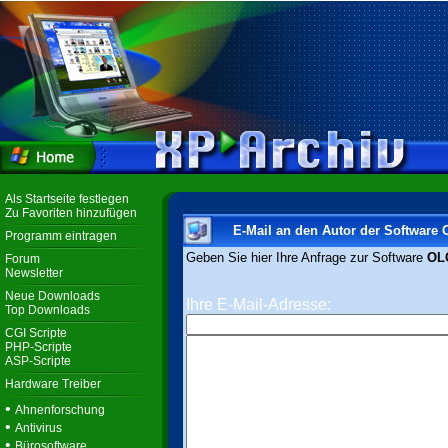
Als Startseite festlegen
Zu Favoriten hinzufügen
E-Mail an den Autor der Software
Programm eintragen
Geben Sie hier Ihre Anfrage zur Software
OL
Forum
Newsletter
Neue Downloads
Ihre E-Mail-Adresse:
Top Downloads
CGI Scripte
PHP-Scripte
ASP-Scripte
Hardware Treiber
•
Ahnenforschung
•
Antivirus
•
Bürosoftware