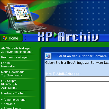
Als Startseite festlegen
Zu Favoriten hinzufügen
E-Mail an den Autor der Software 
Programm eintragen
Geben Sie hier Ihre Anfrage zur Software
Lat
Forum
Newsletter
Neue Downloads
Ihre E-Mail-Adresse:
Top Downloads
CGI Scripte
PHP-Scripte
ASP-Scripte
Hardware Treiber
•
Ahnenforschung
•
Antivirus
•
Bürosoftware