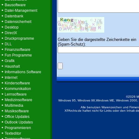
•
Bausoftware
•
Datei-Management
•
Datenbank
•
Datensicherheit
•
Desktop
•
DirectX
•
Druckprogramme
Geben Sie die dargestellte Zeichenkette ein
•
(Spam-Schutz):
DLL
•
Finanzsoftware
•
Fun Programme
•
Grafik
•
Haushalt
•
Informations Software
•
Internet
•
Kindersoftware
•
Kommunikation
•
Lernsoftware
©2026 M
•
Medizinsoftware
Windows 95, Windows 98,Windows ME, Windows 2000, Wi
•
Multimedia
Alle benutzen Warenzeichen und Firmenb
•
Musiksoftware
XPArchiv.de haftet nicht für Links oder den Inhalt 
•
Office Updates
•
Outlook Updates
•
Programmieren
•
Texteditor
•