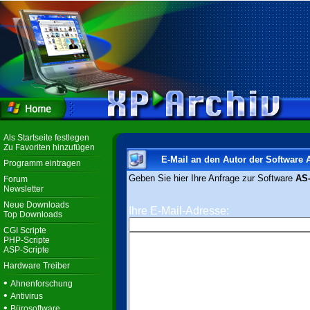
Als Startseite festlegen
Zu Favoriten hinzufügen
E-Mail an den Autor der Software
Programm eintragen
Geben Sie hier Ihre Anfrage zur Software
AS
Forum
Newsletter
Neue Downloads
Ihre E-Mail-Adresse:
Top Downloads
CGI Scripte
PHP-Scripte
ASP-Scripte
Hardware Treiber
•
Ahnenforschung
•
Antivirus
•
Bürosoftware