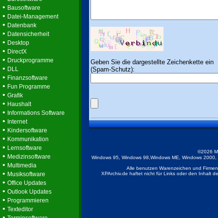
•
Bausoftware
•
Datei-Management
•
Datenbank
•
Datensicherheit
•
Desktop
•
DirectX
•
Druckprogramme
Geben Sie die dargestellte Zeichenkette ein
•
(Spam-Schutz):
DLL
•
Finanzsoftware
•
Fun Programme
•
Grafik
•
Haushalt
•
Informations Software
•
Internet
•
Kindersoftware
•
Kommunikation
•
Lernsoftware
©2026 M
•
Medizinsoftware
Windows 95, Windows 98,Windows ME, Windows 2000, Wi
•
Multimedia
Alle benutzen Warenzeichen und Firmenb
•
Musiksoftware
XPArchiv.de haftet nicht für Links oder den Inhalt 
•
Office Updates
•
Outlook Updates
•
Programmieren
•
Texteditor
•