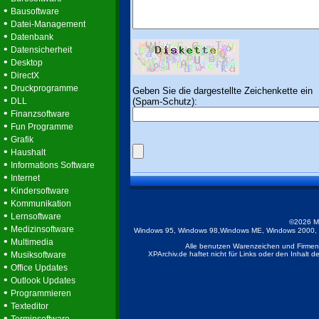
•
Bausoftware
•
Datei-Management
•
Datenbank
•
Datensicherheit
•
Desktop
•
DirectX
•
Druckprogramme
Geben Sie die dargestellte Zeichenkette ein
•
(Spam-Schutz):
DLL
•
Finanzsoftware
•
Fun Programme
•
Grafik
•
Haushalt
•
Informations Software
•
Internet
•
Kindersoftware
•
Kommunikation
•
Lernsoftware
©2026 M
•
Medizinsoftware
Windows 95, Windows 98,Windows ME, Windows 2000, Wi
•
Multimedia
Alle benutzen Warenzeichen und Firmenb
•
Musiksoftware
XPArchiv.de haftet nicht für Links oder den Inhalt 
•
Office Updates
•
Outlook Updates
•
Programmieren
•
Texteditor
•