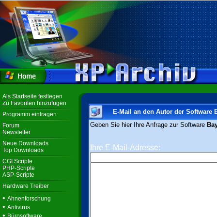
Als Startseite festlegen
Zu Favoriten hinzufügen
E-Mail an den Autor der Software 
Programm eintragen
Geben Sie hier Ihre Anfrage zur Software
Bay
Forum
Newsletter
Neue Downloads
Ihre E-Mail-Adresse:
Top Downloads
CGI Scripte
PHP-Scripte
ASP-Scripte
Hardware Treiber
•
Ahnenforschung
•
Antivirus
•
Bürosoftware