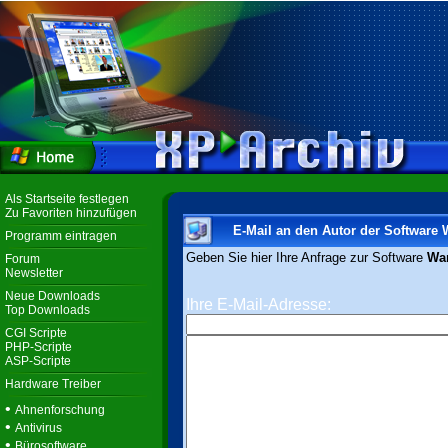
Als Startseite festlegen
Zu Favoriten hinzufügen
E-Mail an den Autor der Software 
Programm eintragen
Geben Sie hier Ihre Anfrage zur Software
Wa
Forum
Newsletter
Neue Downloads
Ihre E-Mail-Adresse:
Top Downloads
CGI Scripte
PHP-Scripte
ASP-Scripte
Hardware Treiber
•
Ahnenforschung
•
Antivirus
•
Bürosoftware