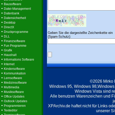
•
Bausoftware
•
Datei-Management
•
Datenbank
•
Datensicherheit
•
Desktop
•
DirectX
•
Druckprogramme
Geben Sie die dargestellte Zeichenkette ein
•
(Spam-Schutz):
DLL
•
Finanzsoftware
•
Fun Programme
•
Grafik
•
Haushalt
•
Informations Software
•
Internet
•
Kindersoftware
•
Kommunikation
•
Lernsoftware
©2026 Mirko
•
Medizinsoftware
Windows 95, Windows 98,Windows
•
Multimedia
Windows Vista sind re
•
Musiksoftware
Alle benutzen Warenzeichen und F
•
Office Updates
•
j
Outlook Updates
•
XPArchiv.de haftet nicht für Links o
Programmieren
•
unserer Si
Texteditor
•