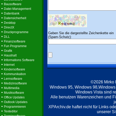
•
Bausoftware
•
Datei-Management
•
Datenbank
•
Datensicherheit
•
Desktop
•
DirectX
•
Druckprogramme
Geben Sie die dargestellte Zeichenkette ein
•
(Spam-Schutz):
DLL
•
Finanzsoftware
•
Fun Programme
•
Grafik
•
Haushalt
•
Informations Software
•
Internet
•
Kindersoftware
•
Kommunikation
•
Lernsoftware
©2026 Mirko
•
Medizinsoftware
Windows 95, Windows 98,Windows
•
Multimedia
Windows Vista sind re
•
Musiksoftware
Alle benutzen Warenzeichen und F
•
Office Updates
•
j
Outlook Updates
•
XPArchiv.de haftet nicht für Links o
Programmieren
•
unserer Si
Texteditor
•