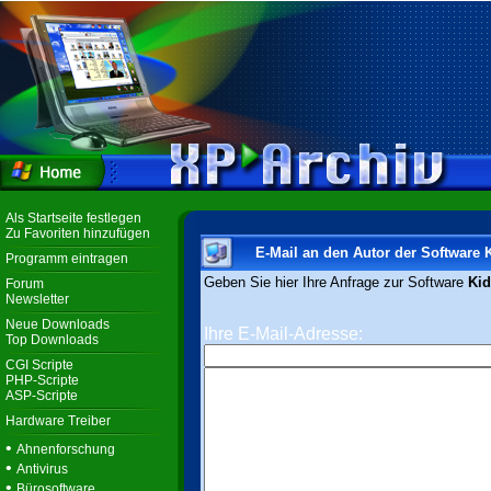
Als Startseite festlegen
Zu Favoriten hinzufügen
E-Mail an den Autor der Software 
Programm eintragen
Geben Sie hier Ihre Anfrage zur Software
Kid
Forum
Newsletter
Neue Downloads
Ihre E-Mail-Adresse:
Top Downloads
CGI Scripte
PHP-Scripte
ASP-Scripte
Hardware Treiber
•
Ahnenforschung
•
Antivirus
•
Bürosoftware