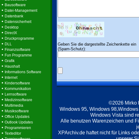
•
Bausoftware
•
Datei-Management
•
Datenbank
•
Datensicherheit
•
Desktop
•
DirectX
•
Druckprogramme
•
Geben Sie die dargestellte Zeichenkette ein
DLL
(Spam-Schutz):
•
Finanzsoftware
•
Fun Programme
•
Grafik
•
Haushalt
•
Informations Software
•
Internet
•
Kindersoftware
•
Kommunikation
•
Lernsoftware
•
Medizinsoftware
©2026 Mirko
•
Multimedia
Windows 95, Windows 98,Windows
•
Musiksoftware
Windows Vista sind re
•
Office Updates
Alle benutzen Warenzeichen und F
•
Outlook Updates
j
•
Programmieren
XPArchiv.de haftet nicht für Links o
•
Texteditor
unserer Si
•