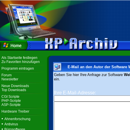
Als Startseite festlegen
Zu Favoriten hinzufügen
E-Mail an den Autor der Software
Programm eintragen
Geben Sie hier Ihre Anfrage zur Software
We
Forum
ein.
Newsletter
Neue Downloads
Top Downloads
Ihre E-Mail-Adresse:
CGI Scripte
PHP-Scripte
ASP-Scripte
Hardware Treiber
•
Ahnenforschung
•
Antivirus
•
Bürosoftware