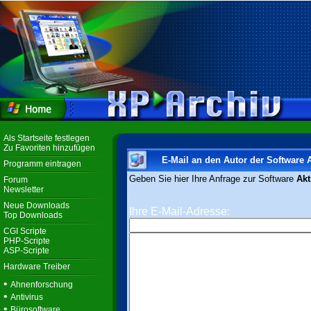
Als Startseite festlegen
Zu Favoriten hinzufügen
E-Mail an den Autor der Software A
Programm eintragen
Geben Sie hier Ihre Anfrage zur Software
Akt
Forum
Newsletter
Neue Downloads
Ihre E-Mail-Adresse:
Top Downloads
CGI Scripte
PHP-Scripte
ASP-Scripte
Hardware Treiber
•
Ahnenforschung
•
Antivirus
•
Bürosoftware