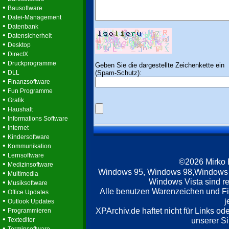
•
Bausoftware
•
Datei-Management
•
Datenbank
•
Datensicherheit
•
Desktop
•
DirectX
•
Druckprogramme
Geben Sie die dargestellte Zeichenkette ein
•
(Spam-Schutz):
DLL
•
Finanzsoftware
•
Fun Programme
•
Grafik
•
Haushalt
•
Informations Software
•
Internet
•
Kindersoftware
•
Kommunikation
•
Lernsoftware
©2026 Mirko
•
Medizinsoftware
Windows 95, Windows 98,Windows
•
Multimedia
Windows Vista sind re
•
Musiksoftware
Alle benutzen Warenzeichen und F
•
Office Updates
•
j
Outlook Updates
•
XPArchiv.de haftet nicht für Links o
Programmieren
•
unserer Si
Texteditor
•