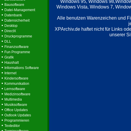
Windows 95, Windows 98,Window
•
Bausoftware
Windows Vista, Windows 7, Windows
•
Datei-Management
•
Datenbank
Alle benutzen Warenzeichen und F
•
Datensicherheit
j
•
Desktop
XPArchiv.de haftet nicht für Links o
•
DirectX
unserer Si
•
Druckprogramme
•
DLL
•
Finanzsoftware
•
Fun Programme
•
Grafik
•
Haushalt
•
Informations Software
•
Internet
•
Kindersoftware
•
Kommunikation
•
Lernsoftware
•
Medizinsoftware
•
Multimedia
•
Musiksoftware
•
Office Updates
•
Outlook Updates
•
Programmieren
•
Texteditor
•