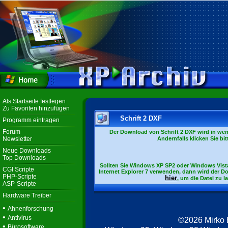
Als Startseite festlegen
Zu Favoriten hinzufügen
Schrift 2 DXF
Programm eintragen
Forum
Der Download von Schrift 2 DXF wird in wen
Newsletter
Andernfalls klicken Sie bi
Neue Downloads
Top Downloads
Sollten Sie Windows XP SP2 oder Windows Vista 
CGI Scripte
Internet Explorer 7 verwenden, dann wird der D
PHP-Scripte
hier
, um die Datei zu l
ASP-Scripte
Hardware Treiber
•
Ahnenforschung
•
Antivirus
©2026 Mirko
•
Bürosoftware