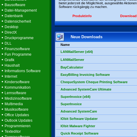
bietet jederzeit die Möglichkeit, ausgewählte Aktionen
•
Bausoftware
Software rückgängig zu machen.
•
Datei-Management
•
Datenbank
Produktinfo
Download
•
Datensicherheit
•
Desktop
•
DirectX
Neue Downloads
•
Druckprogramme
•
DLL
Name
•
Finanzsoftware
LANMailServer (x64)
•
Fun Programme
•
Grafik
LANMailServer
•
Haushalt
BayCalculator
•
Informations Software
EasyBilling Invoicing Software
•
Internet
•
Kindersoftware
ChequeSystem Cheque Printing Software
•
Kommunikation
Advanced SystemCare Ultimate
•
Lernsoftware
SuperInvoice (x64)
•
Medizinsoftware
•
Multimedia
SuperInvoice
•
Musiksoftware
Advanced SystemCare
•
Office Updates
IObit Software Updater
•
Outlook Updates
•
Programmieren
IObit Malware Fighter
•
Texteditor
Quick Receipt Software
•