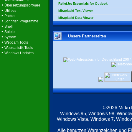
Terminsoftware
ReliefJet Essentials for Outlook
•
Übersetzungssoftware
•
Utilities
Miraplacid Text Viewer
•
Packer
Miraplacid Data Viewer
•
Schriften Programme
•
Shell
•
Spiele
Unsere Partnerseiten
•
System
•
Webcam Tools
•
Webstatistik Tools
•
Windows Updates
©2026 Mirko
Windows 95, Windows 98, Windo
Windows Vista, Windows 7, Windows
Alle benutzen Warenzeichen und F