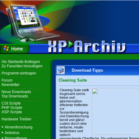
Als Startseite festlegen
Zu Favoriten hinzufügen
Download-Tipps
Programm eintragen
Cleaning Suite
Forum
Newsletter
Cleaning Suite stellt
Neue Downloads
insgesamt sechs
Top Downloads
kleine und
gleichermaßen
CGI Scripte
effiziente Helferlein
PHP-Scripte
zur
ASP-Scripte
Systembereinigung
und Datenlöschung
Hardware Treiber
bereit und glänzt
zudem durch eine
•
Ahnenforschung
einfache, intuitiv
bedienbare und
•
Antivirus
optisch
•
Bürosoftware
ansprechende Oberfläche. Ein umfangreicher Resto