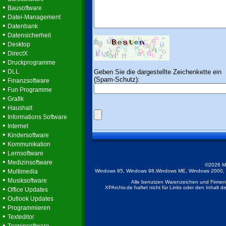
•
Bausoftware
•
Datei-Management
•
Datenbank
•
Datensicherheit
•
Desktop
•
DirectX
•
Druckprogramme
•
Geben Sie die dargestellte Zeichenkette ein
DLL
(Spam-Schutz):
•
Finanzsoftware
•
Fun Programme
•
Grafik
•
Haushalt
•
Informations Software
•
Internet
•
Kindersoftware
•
Kommunikation
•
Lernsoftware
•
Medizinsoftware
©2026 M
•
Multimedia
Windows 95, Windows 98,Windows ME, Windows 2000, Wi
•
Musiksoftware
Alle benutzen Warenzeichen und Firmenb
•
XPArchiv.de haftet nicht für Links oder den Inhalt 
Office Updates
•
Outlook Updates
•
Programmieren
•
Texteditor
•