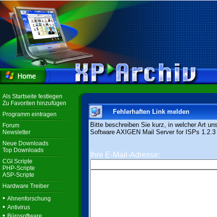
Als Startseite festlegen
Zu Favoriten hinzufügen
Fehlerhaften Link melden
Programm eintragen
Bitte beschreiben Sie kurz, in welcher Art un
Forum
Software AXIGEN Mail Server for ISPs 1.2.3 n
Newsletter
Neue Downloads
Top Downloads
Ihre E-Mail-Adresse:
CGI Scripte
PHP-Scripte
ASP-Scripte
Hardware Treiber
•
Ahnenforschung
•
Antivirus
•
Bürosoftware