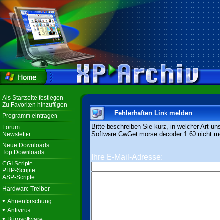
Als Startseite festlegen
Zu Favoriten hinzufügen
Fehlerhaften Link melden
Programm eintragen
Bitte beschreiben Sie kurz, in welcher Art un
Forum
Software CwGet morse decoder 1.60 nicht meh
Newsletter
Neue Downloads
Top Downloads
Ihre E-Mail-Adresse:
CGI Scripte
PHP-Scripte
ASP-Scripte
Hardware Treiber
•
Ahnenforschung
•
Antivirus
•
Bürosoftware