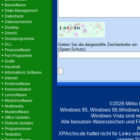
•
Bausoftware
•
Datei-Management
•
Datenbank
•
Datensicherheit
•
Desktop
•
DirectX
•
Druckprogramme
•
Geben Sie die dargestellte Zeichenkette ein
DLL
(Spam-Schutz):
•
Finanzsoftware
•
Fun Programme
•
Grafik
•
Haushalt
•
Informations Software
•
Internet
•
Kindersoftware
•
Kommunikation
•
Lernsoftware
•
Medizinsoftware
©2026 Mirko
•
Multimedia
Windows 95, Windows 98,Windows
•
Musiksoftware
Windows Vista sind re
•
Office Updates
Alle benutzen Warenzeichen und F
•
Outlook Updates
j
•
Programmieren
XPArchiv.de haftet nicht für Links o
•
Texteditor
unserer Si
•