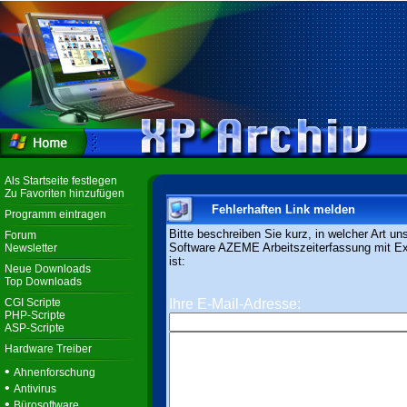
Als Startseite festlegen
Zu Favoriten hinzufügen
Fehlerhaften Link melden
Programm eintragen
Bitte beschreiben Sie kurz, in welcher Art un
Forum
Software AZEME Arbeitszeiterfassung mit Exc
Newsletter
ist:
Neue Downloads
Top Downloads
CGI Scripte
Ihre E-Mail-Adresse:
PHP-Scripte
ASP-Scripte
Hardware Treiber
•
Ahnenforschung
•
Antivirus
•
Bürosoftware