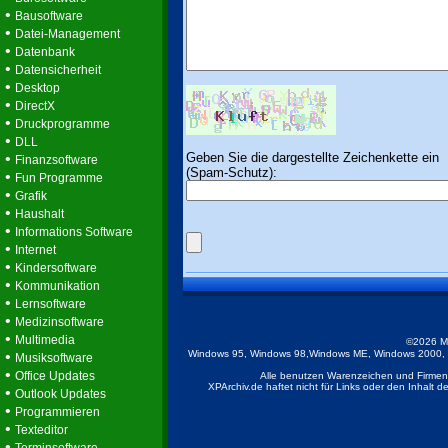
•
Bausoftware
•
Datei-Management
•
Datenbank
•
Datensicherheit
•
Desktop
•
DirectX
•
Druckprogramme
•
DLL
Geben Sie die dargestellte Zeichenkette ein
•
Finanzsoftware
(Spam-Schutz):
•
Fun Programme
•
Grafik
•
Haushalt
•
Informations Software
•
Internet
•
Kindersoftware
•
Kommunikation
•
Lernsoftware
•
Medizinsoftware
•
Multimedia
©2026 M
•
Windows 95, Windows 98,Windows ME, Windows 2000, Wi
Musiksoftware
•
Office Updates
Alle benutzen Warenzeichen und Firmenb
XPArchiv.de haftet nicht für Links oder den Inhalt 
•
Outlook Updates
•
Programmieren
•
Texteditor
•