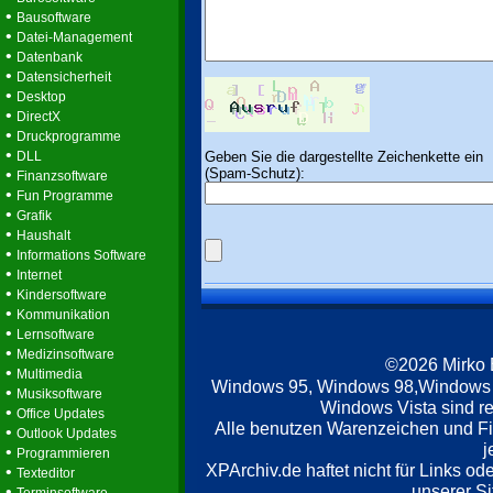
•
Bausoftware
•
Datei-Management
•
Datenbank
•
Datensicherheit
•
Desktop
•
DirectX
•
Druckprogramme
•
Geben Sie die dargestellte Zeichenkette ein
DLL
(Spam-Schutz):
•
Finanzsoftware
•
Fun Programme
•
Grafik
•
Haushalt
•
Informations Software
•
Internet
•
Kindersoftware
•
Kommunikation
•
Lernsoftware
•
Medizinsoftware
©2026 Mirko
•
Multimedia
Windows 95, Windows 98,Windows
•
Musiksoftware
Windows Vista sind re
•
Office Updates
Alle benutzen Warenzeichen und F
•
Outlook Updates
j
•
Programmieren
XPArchiv.de haftet nicht für Links o
•
Texteditor
unserer Si
•