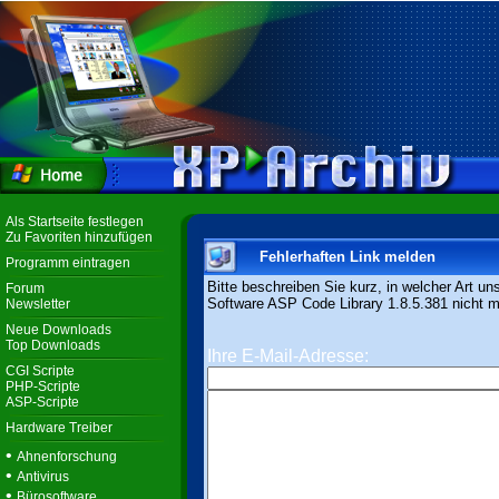
Als Startseite festlegen
Zu Favoriten hinzufügen
Fehlerhaften Link melden
Programm eintragen
Bitte beschreiben Sie kurz, in welcher Art un
Forum
Software ASP Code Library 1.8.5.381 nicht me
Newsletter
Neue Downloads
Top Downloads
Ihre E-Mail-Adresse:
CGI Scripte
PHP-Scripte
ASP-Scripte
Hardware Treiber
•
Ahnenforschung
•
Antivirus
•
Bürosoftware