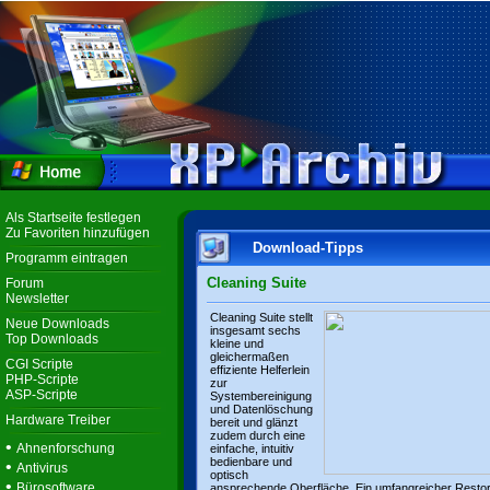
Als Startseite festlegen
Zu Favoriten hinzufügen
Download-Tipps
Programm eintragen
Cleaning Suite
Forum
Newsletter
Cleaning Suite stellt
Neue Downloads
insgesamt sechs
Top Downloads
kleine und
gleichermaßen
CGI Scripte
effiziente Helferlein
PHP-Scripte
zur
ASP-Scripte
Systembereinigung
und Datenlöschung
Hardware Treiber
bereit und glänzt
zudem durch eine
•
Ahnenforschung
einfache, intuitiv
bedienbare und
•
Antivirus
optisch
•
Bürosoftware
ansprechende Oberfläche. Ein umfangreicher Resto