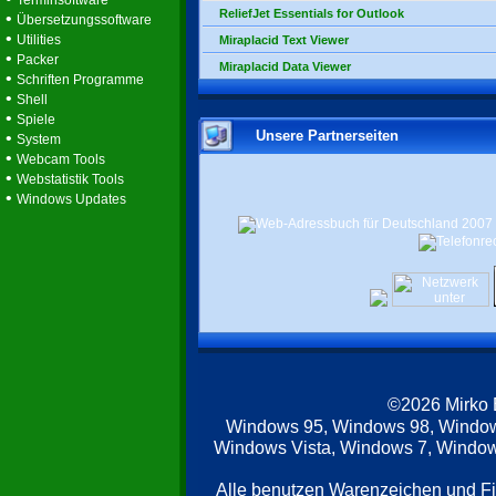
Terminsoftware
ReliefJet Essentials for Outlook
•
Übersetzungssoftware
•
Utilities
Miraplacid Text Viewer
•
Packer
Miraplacid Data Viewer
•
Schriften Programme
•
Shell
•
Spiele
Unsere Partnerseiten
•
System
•
Webcam Tools
•
Webstatistik Tools
•
Windows Updates
©2026 Mirko
Windows 95, Windows 98, Windo
Windows Vista, Windows 7, Windows
Alle benutzen Warenzeichen und F