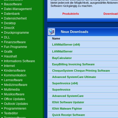
bietet jederzeit die Möglichkeit, ausgewählte Aktionen
•
Bausoftware
Software rückgängig zu machen.
•
Datei-Management
•
Datenbank
Produktinfo
Download
•
Datensicherheit
•
Desktop
•
DirectX
Neue Downloads
•
Druckprogramme
•
DLL
Name
•
Finanzsoftware
LANMailServer (x64)
•
Fun Programme
•
Grafik
LANMailServer
•
Haushalt
BayCalculator
•
Informations Software
EasyBilling Invoicing Software
•
Internet
•
Kindersoftware
ChequeSystem Cheque Printing Software
•
Kommunikation
Advanced SystemCare Ultimate
•
Lernsoftware
SuperInvoice (x64)
•
Medizinsoftware
•
Multimedia
SuperInvoice
•
Musiksoftware
Advanced SystemCare
•
Office Updates
IObit Software Updater
•
Outlook Updates
•
Programmieren
IObit Malware Fighter
•
Texteditor
Quick Receipt Software
•